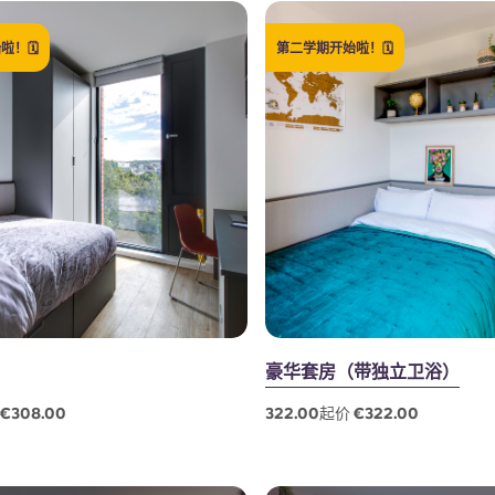
！🗓️
第二学期开始啦！🗓️
豪华套房（带独立卫浴）
€308.00
322.00起价 €322.00