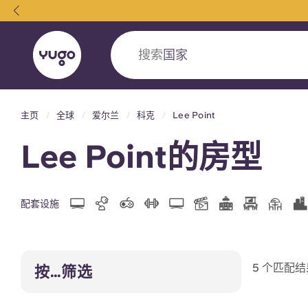
搜索
大学
主页
全球
爱尔兰
科克
Lee Point
English (GB)
English (US)
关于我们
地点
更多
Lee Point的房型
Portuguese
配套设施
Yugo VCARB：引领公寓新时代
Yugo与VCARB的开创性合作，激发创新精神
5 个匹配结
按…筛选
忘的学子时光。