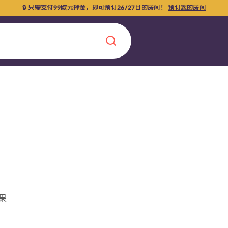
🔒 只需支付99欧元押金，即可预订26/27日的房间！
预订您的房间
Chinese
Español
Català
关于我们
常见问题解答
，点燃雄心壮志，缔造难
果
博客