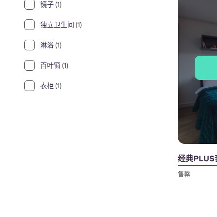
镜子
(1)
独立卫生间
(1)
淋浴
(1)
百叶窗
(1)
衣柜
(1)
经典PLU
售罄