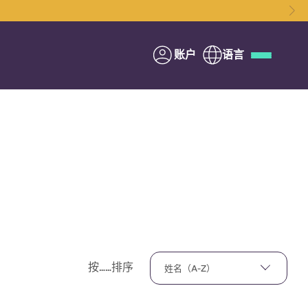
账户
语言
Deutsch
Italian
French
Apply Now
与Yugo合作
家长须知
按……排序
姓名（A-Z）
联系我们