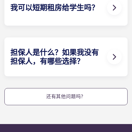
盘、玻璃杯、马克杯、刀、叉、大小汤匙、削皮刀、
我可以短期租房给学生吗？
煎锅、平底锅、砂锅、烤盘、沙拉碗、开罐器、开瓶
器和笸箩。淋浴室：淋浴器、梳妆台、镜子。卫生
间。您还将得到一把扫帚、水桶和拖把。
出于法律原因，我们的租期为 9 至 12 个月。您可以随
时离开您的公寓，但需提前一个月通知。
担保人是什么？如果我没有
担保人，有哪些选择？
担保人通常是父母或近亲，他们承诺在你无力支付房
租时代为承担。若你愿意，也可使用两名担保人，但
每人必须满足月租金（含税费）2.5倍的最低收入要
求。
还有其他问题吗？
若您没有法国担保人，仍可通过GarantMe等服务或
申请Visale担保来预订住宿。这些方案将充当您的担
保人，使预订流程更为便捷。