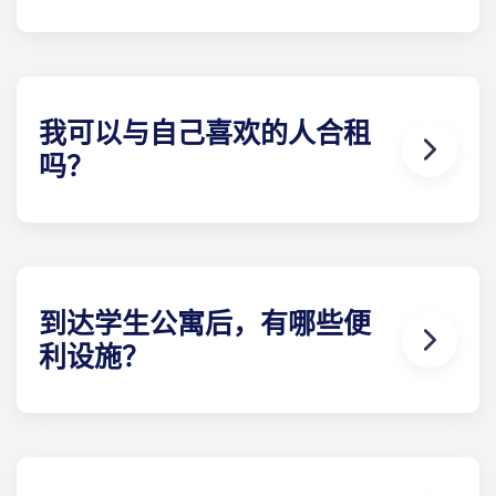
合租公寓的电费已包含在内。其他类型公寓的电费均
需自行承担，但以下住所除外：巴黎
拉德芳斯、巴黎
大拱门和马赛拉马约尔。签订租赁合约后，建议您向
电力供应商注册。当您准备办理注册时，Yugo 将为
您提供必要信息。
我可以与自己喜欢的人合租
吗？
可以，只要还有学生房间租赁可预订。请在提交各自
的预订表格时，在 "具体要求 "一栏中提供相关人员的
详细联系信息。
到达学生公寓后，有哪些便
利设施？
我们的学生公寓家具齐全。睡眠E 栋：床、床垫、枕
头、毯子、床单和床头柜。学习E 栋：带储物柜的书
桌和符合人体工程学的椅子。厨房E 栋：冰箱、微波
炉、灶台、储藏柜。每人一套餐具/厨具：餐盘、甜点