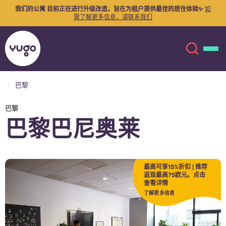
我们的公寓
目前正在进行升级改造，旨在为租户提供最佳的居住体验✨
如
需了解更多信息，请联系我们
巴黎
关于我们
English (GB)
巴黎
巴黎巴尼奥莱
English (US)
地点
Chinese
Español
更多
最高可享15%折扣 | 推荐
返现最高75欧元。点击
查看详情
Català
Deutsch
了解更多信息
Italian
French