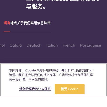
与服务。
语言
地点
关于我们
实用信息
法律
ñol
Català
Deutsch
Italian
French
Portuguese
本网站使用 Cookie 来提升用户体验，并分析本网站的性能和
流量。我们还会与我们的社交媒体、广告和分析合作伙伴共享
联系我们
关于我们 使用本网站的信息。
立即预订
请勿分享我的个人信息
接受 Cookie
© 2026。保留所有权利。
本网站中凡出现特定性别词汇之处，均适用于所有人，不分性别。