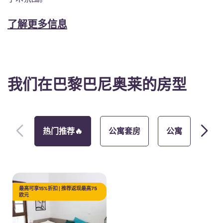
了解更多信息
我们在巴黎巴尼奥莱的房型
热门推荐🔥
公寓套房
公寓
全新
最高可享15%折扣 | 推荐返现最高75
欧元