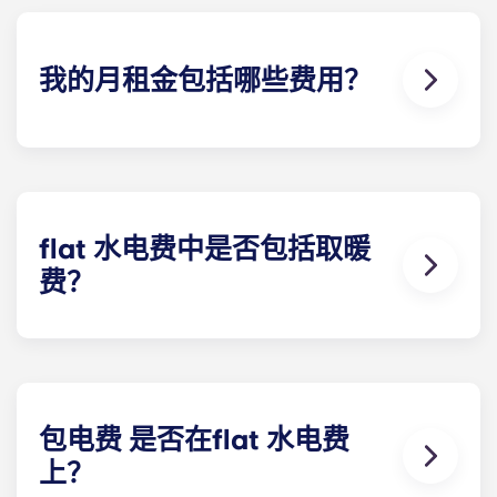
我的月租金包括哪些费用？
您每月支付的费用包括房租和水电费。该flat 费率包
括您分担的公寓 一般费用（包括公共区域的维护费
用）以及与您的公寓有关的任何费用（水费、公共供
暖费等）。
flat 水电费中是否包括取暖
费？
除以下学生公寓外，供暖费已包含在flat 水电费中：
波尔多 Pellegrin 学生公寓、里尔 Euralille 学生公
寓、巴黎 Bagnolet 学生公寓、佩萨克大学学生公
寓、塔朗斯中心学生公寓和塔朗斯大学学生公寓除
外。
包电费 是否在flat 水电费
上？