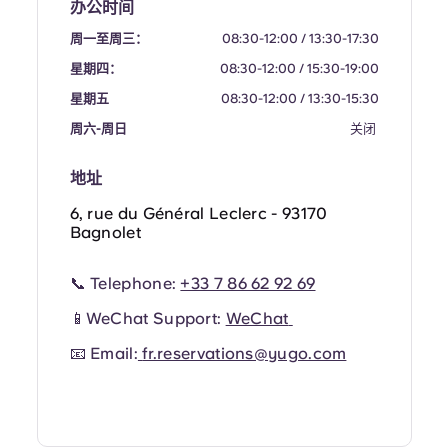
French
办公时间
周一至周三：
08:30-12:00 / 13:30-17:30
Portuguese
星期四：
08:30-12:00 / 15:30-19:00
星期五
08:30-12:00 / 13:30-15:30
周六-周日
关闭
地址
6, rue du Général Leclerc - 93170
Bagnolet
📞 Telephone:
+33 7 86 62 92 69
📱WeChat Support:
WeChat
📧 Email:
fr.reservations@yugo.com