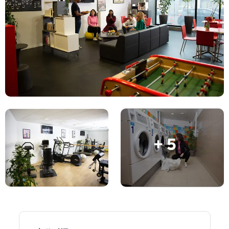
账户
语言
Portuguese
English (GB)
选择一个国家
立即预订
选择一个城市
English (US)
选择一间公寓
Chinese
登录
Español
+ 5
Català
Deutsch
Italian