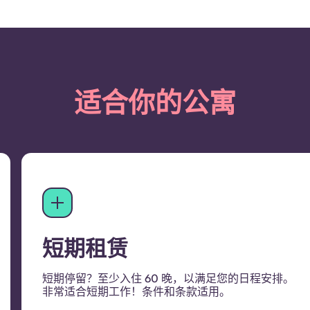
适合你的公寓
短期租赁
短期停留？至少入住 60 晚，以满足您的日程安排。
非常适合短期工作！
条件和条款适用。