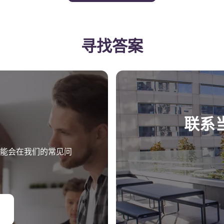
寻找答案
联系
？您可能会在我们的常见问