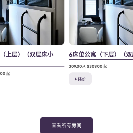
寓（上层）（双层床小
6床位公寓（下层）（双
309.00从 $309.00 起
.00 起
⬇️ 降价
查看所有房间