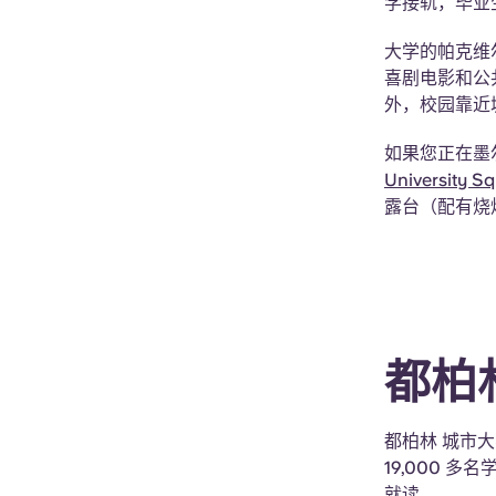
学接轨，毕业
大学的帕克维
喜剧电影和公
外，校园靠近
如果您正在墨
University S
露台（配有烧
都柏
都柏林 城市大
19,000
就读。