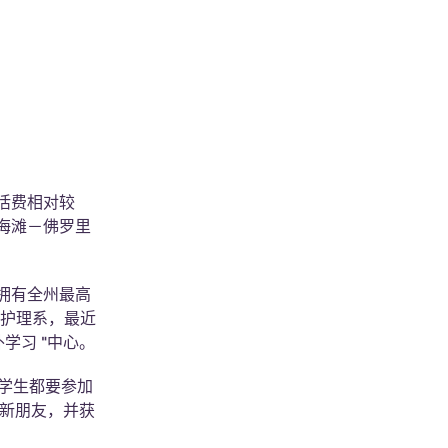
活费相对较
海滩－佛罗里
拥有全州最高
和护理系，最近
学习 "中心。
国际学生都要参加
交新朋友，并获