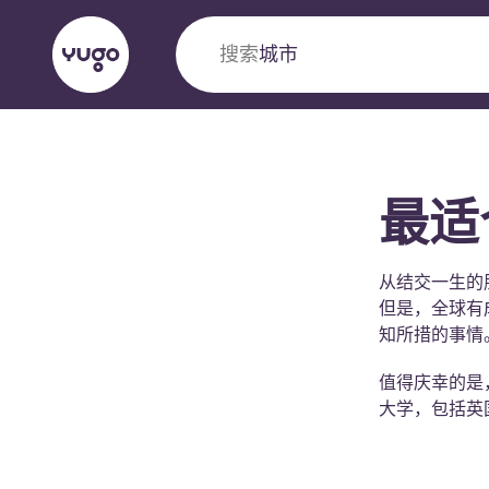
搜索
国家
English (GB)
English (US)
关于我们
地点
更多
最适
Portuguese
从结交一生的
但是，全球有
Yugo VCARB：引领公寓新时代
知所措的事情
值得庆幸的是
Yugo与VCARB的开创性合作，激发创新精神
大学，包括英
忘的学子时光。