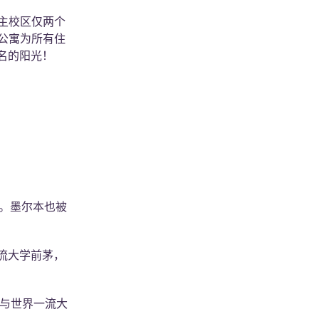
主校区仅两个
学生公寓为所有住
名的阳光！
名。墨尔本也被
流大学前茅，
还与世界一流大