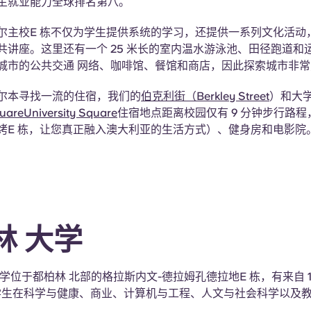
生就业能力全球排名第八。
尔主校E 栋不仅为学生提供系统的学习，还提供一系列文化活动
共讲座。这里还有一个 25 米长的室内温水游泳池、田径跑道和
城市的公共交通 网络、咖啡馆、餐馆和商店，因此探索城市非常
尔本寻找一流的住宿，我们的
伯克利街（Berkley Street
）和大
quare
University Square
住宿地点距离校园仅有 9 分钟步行路
烤E 栋，让您真正融入澳大利亚的生活方式）、健身房和电影院
林 大学
学位于都柏林 北部的格拉斯内文-德拉姆孔德拉地E 栋，有来自 1
 多名学生在科学与健康、商业、计算机与工程、人文与社会科学以及