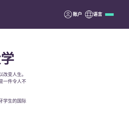
账户
语言
Deutsch
Italian
French
Apply Now
大学
以改变人生。
是一件令人不
与Yugo合作
家长须知
牙学生的国际
联系我们