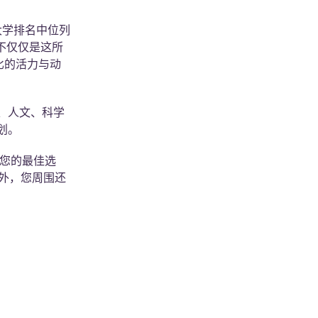
轻大学排名中位列
不仅仅是这所
比的活力与动
、人文、科学
划。
您的最佳选
此外，您周围还