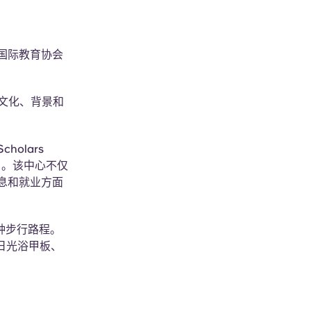
国际教育协会
的文化、背景和
holars
 。该中心不仅
息和就业方面
分钟步行路程。
日光浴甲板、