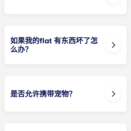
停车场 英国部分Yugo 中提供，且无法保证所有住户
都能获得。请联系我们的现场团队，了解关于我们 停
车方案。
如果我的flat 有东西坏了怎
么办？
我们可以为您提供帮助。如果您的flat 出现故障或不
工作，我们友好的维修团队将随时为您提供帮助。只
需拨打我们的服务热线或在接待处联系我们，我们将
尽快为您提供帮助。
是否允许携带宠物？
我们喜欢动物，但为了动物的福利，也为了照顾其他
有过敏症等问题的住户，我们不允许在层内饲养动
物。