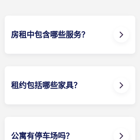
房租中包含哪些服务？
水、煤气和电都包含在您的租金中，因此无需担心支
付水电费。
此外，在英国，学生无需缴纳市政税，因此您也无需
担心关于我们 ！
租约包括哪些家具？
我们的所有公寓都配备齐全！您的房型里有床、床
垫、书桌以及衣物和个人物品储藏室。
在您入住期间，您可以随意装饰您的flat ，只要能恢
复到您刚入住时的样子即可！
公寓有停车场吗？