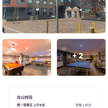
English (GB)
选择一个国家
立即预订
选择一个城市
English (US)
选择一间公寓
Chinese
登录
Español
+ 2
Català
Deutsch
Italian
French
办公时间
周一至周五 上午8点
至晚上10点