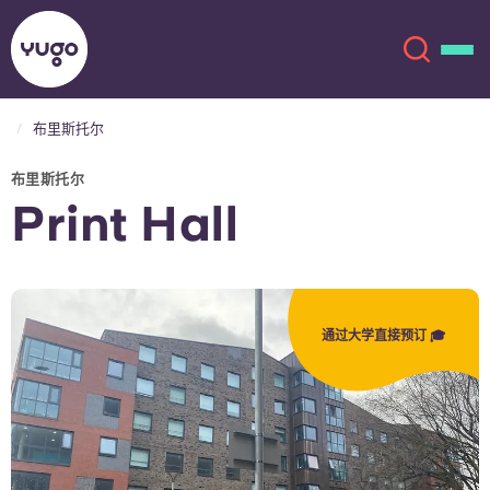
布里斯托尔
关于我们
English (GB)
布里斯托尔
Print Hall
English (US)
地点
Chinese
Español
更多
通过大学直接预订 🎓
Català
Deutsch
Italian
French
账户
语言
Portuguese