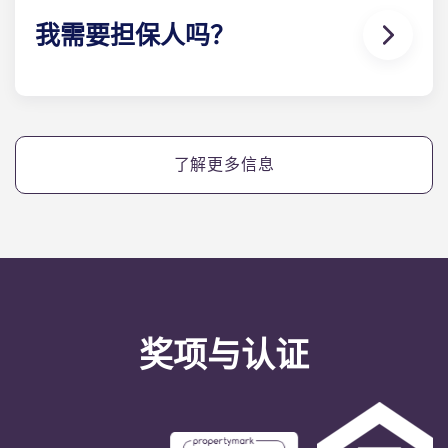
我需要担保人吗？
是的，如果您分期支付住宿费用，您将需要一名担保
人，以确保您能够按时完成付款。
如果您因任何原因无法付款，担保人将承担代您付款
了解更多信息
的责任。如果您在分期付款方面遇到困难，请先与我
们的协助 团队联系，您的担保人将仅作为最后手段使
用。
奖项与认证