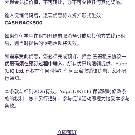
无现金兑换价值，不可转让，亦不可兑换任何其他奖品。
English (GB)
选择一个国家
立即预订
输入促销代码后，返现优惠将以折扣形式生效：
选择一个城市
English (US)
CASHBACK500
选择一间公寓
如果任何学生在租期开始前取消预订或以其他方式终止租
Chinese
约，则当时提供的促销活动将失效。
登录
Español
如需享受此优惠，您必须完成预订、押金 签署租赁协议
－
优惠码须在预订过程中输入
。所有优惠均限额提供。Yugo
Català
(UK) Ltd. 有权在任何时候对任何公寓撤销该优惠，恕不另
行通知。
Deutsch
本条款与细则2025有效，Yugo (UK) Ltd.保留随时修改条
款的权利，恕不另行通知。参与促销活动即视为接受本参与
Italian
条款。
French
立即预订