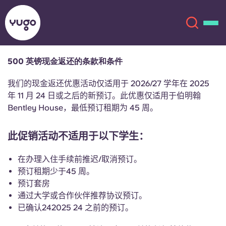
500 英镑现金返还的条款和条件
关于我们
English (GB)
我们的现金返还优惠活动仅适用于 2026/27 学年在 2025
年 11 月 24 日或之后的新预订。此优惠仅适用于伯明翰
English (US)
Bentley House，最低预订租期为 45 周。
地点
Chinese
Español
此促销活动不适用于以下学生：
更多
在办理入住手续前推迟/取消预订。
Català
Deutsch
预订租期少于45 周。
预订套房
Italian
French
通过大学或合作伙伴推荐协议预订。
已确认242025 24 之前的预订。
账户
语言
Portuguese