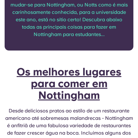
English (GB)
Selecione um país
mudar-se para Nottingham, ou Notts como é mais
Reservar agora
carinhosamente conhecida, para a universidade
Selecione uma cidade
este ano, está no sítio certo! Descubra abaixo
English (US)
todas as principais coisas para fazer em
Selecione uma residência
Nottingham para estudantes...
Chinese
Iniciar sessão
Español
Os melhores lugares
Català
para comer em
Deutsch
Nottingham
Italian
Desde deliciosos pratos ao estilo de um restaurante
americano até sobremesas malandrecas - Nottingham
French
é anfitriã de uma fabulosa variedade de restaurantes
de fazer crescer água na boca. Incluímos alguns dos