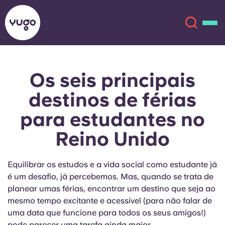
Os seis principais
Sobre
English (GB)
destinos de férias
English (US)
Localizações
para estudantes no
Reino Unido
Chinese
Español
Mais
Català
Deutsch
Equilibrar os estudos e a vida social como estudante já
é um desafio, já percebemos. Mas, quando se trata de
Italian
French
planear umas férias, encontrar um destino que seja ao
mesmo tempo excitante e acessível (para não falar de
Conta
Língua
uma data que funcione para todos os seus amigos!)
Portuguese
pode parecer uma tarefa ainda maior.