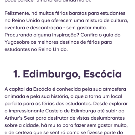
English (GB)
Selecione um país
Reservar agora
Felizmente, há muitas férias baratas para estudantes
Selecione uma cidade
English (US)
no Reino Unido que oferecem uma mistura de cultura,
aventura e descontração - sem gastar muito.
Selecione uma residência
Procurando alguma inspiração? Confira o guia do
Chinese
Yugosobre os melhores destinos de férias para
Iniciar sessão
estudantes no Reino Unido.
Español
Català
1. Edimburgo, Escócia
Deutsch
A capital da Escócia é conhecida pela sua atmosfera
animada e pela sua história, o que a torna um local
perfeito para as férias dos estudantes. Desde explorar
Italian
o impressionante Castelo de Edimburgo até subir ao
Arthur's Seat para desfrutar de vistas deslumbrantes
French
sobre a cidade, há muito para fazer sem gastar muito,
e de certeza que se sentirá como se fizesse parte do