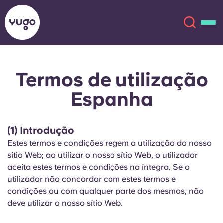
Termos de utilização
Sobre
English (GB)
Espanha
English (US)
Localizações
(1) Introdução
Chinese
Español
Mais
Estes termos e condições regem a utilização do nosso
sítio Web; ao utilizar o nosso sítio Web, o utilizador
Català
Deutsch
aceita estes termos e condições na íntegra. Se o
utilizador não concordar com estes termos e
Italian
French
condições ou com qualquer parte dos mesmos, não
deve utilizar o nosso sítio Web.
Conta
Língua
Portuguese