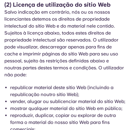
English (GB)
Selecione um país
(2) Licença de utilização do sítio Web
Reservar agora
Salvo indicação em contrário, nós ou os nossos
Selecione uma cidade
licenciantes detemos os direitos de propriedade
English (US)
intelectual do sítio Web e do material nele contido.
Selecione uma residência
Sujeitos à licença abaixo, todos estes direitos de
Chinese
propriedade intelectual são reservados. O utilizador
Iniciar sessão
pode visualizar, descarregar apenas para fins de
Español
cache e imprimir páginas do sítio Web para seu uso
pessoal, sujeito às restrições definidas abaixo e
noutras partes destes termos e condições. O utilizador
Català
não pode:
Deutsch
republicar material deste sítio Web (incluindo a
republicação noutro sítio Web);
Italian
vender, alugar ou sublicenciar material do sítio Web;
mostrar qualquer material do sítio Web em público;
reproduzir, duplicar, copiar ou explorar de outra
French
forma o material do nosso sítio Web para fins
comerciais;