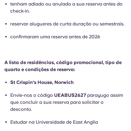
English (GB)
Selecione um país
tenham adiado ou anulado a sua reserva antes do
Reservar agora
check-in.
Selecione uma cidade
English (US)
reservar alugueres de curta duração ou semestrais.
Selecione uma residência
Chinese
confirmaram uma reserva antes de 2026
Iniciar sessão
Español
A lista de residências, código promocional, tipo de
Català
quarto e condições de reserva:
St Crispin's House, Norwich
Deutsch
Envie-nos o código
UEABUS2627
parayugo assim
Italian
que concluir a sua reserva para solicitar o
desconto.
French
Estudar na Universidade de East Anglia