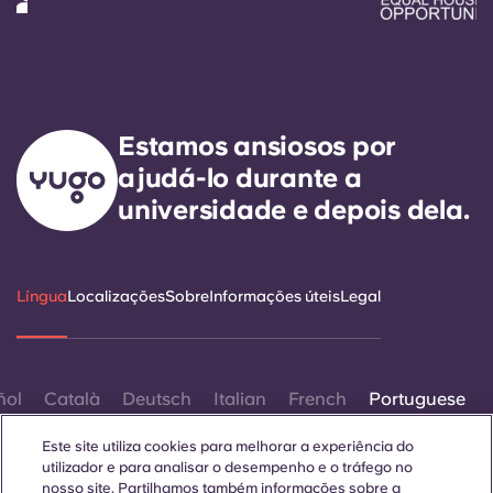
Estamos ansiosos por
ajudá-lo durante a
universidade e depois dela.
Língua
Localizações
Sobre
Informações úteis
Legal
ñol
Català
Deutsch
Italian
French
Portuguese
Este site utiliza cookies para melhorar a experiência do
utilizador e para analisar o desempenho e o tráfego no
nosso site. Partilhamos também informações sobre a