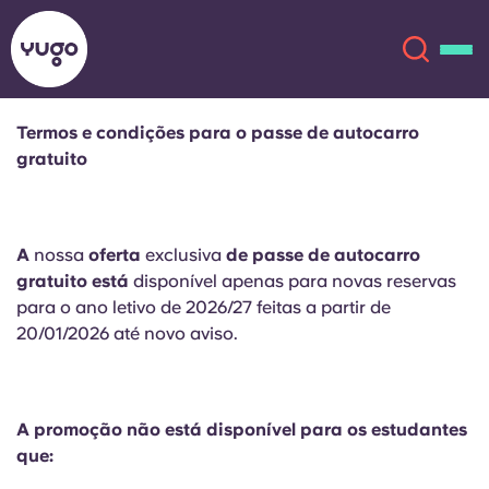
Termos e condições para o passe de autocarro
gratuito
Sobre
English (GB)
English (US)
Localizações
A
nossa
oferta
exclusiva
de passe de autocarro
gratuito está
disponível apenas para novas reservas
Chinese
Español
Mais
para o ano letivo de 2026/27 feitas a partir de
20/01/2026 até novo aviso.
Català
Deutsch
Italian
French
A promoção não está disponível para os estudantes
Conta
Língua
que:
Portuguese