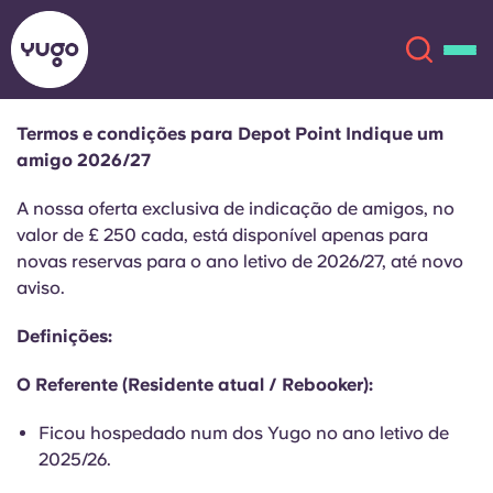
Termos e condições para Depot Point Indique um
amigo 2026/27
Sobre
English (GB)
A nossa oferta exclusiva de indicação de amigos, no
English (US)
valor de £ 250 cada, está disponível apenas para
Localizações
novas reservas para o ano letivo de 2026/27, até novo
aviso.
Chinese
Español
Mais
Definições:
Català
Deutsch
O Referente (Residente atual / Rebooker):
Italian
French
Ficou hospedado num dos Yugo no ano letivo de
Conta
Língua
2025/26.
Portuguese