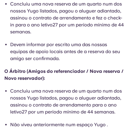
English (GB)
Selecione um país
Concluiu uma nova reserva de um quarto num dos
Reservar agora
nossos Yugo listados, pagou o aluguer adiantado,
Selecione uma cidade
assinou o contrato de arrendamento e fez o check-
English (US)
in para o ano letivo27 por um período mínimo de 44
Selecione uma residência
semanas.
Chinese
Iniciar sessão
Devem informar por escrito uma das nossas
equipas de apoio locais antes de a reserva do seu
Español
amigo ser confirmada.
Català
O Árbitro (Amigos do referenciador / Nova reserva /
Novo reservador):
Deutsch
Concluiu uma nova reserva de um quarto num dos
nossos Yugo listados, pagou o aluguer adiantado,
Italian
assinou o contrato de arrendamento para o ano
letivo27 por um período mínimo de 44 semanas.
French
Não viveu anteriormente num espaço Yugo .