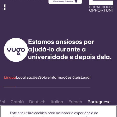
Estamos ansiosos por
ajudá-lo durante a
universidade e depois dela.
Língua
Localizações
Sobre
Informações úteis
Legal
ñol
Català
Deutsch
Italian
French
Portuguese
Este site utiliza cookies para melhorar a experiência do