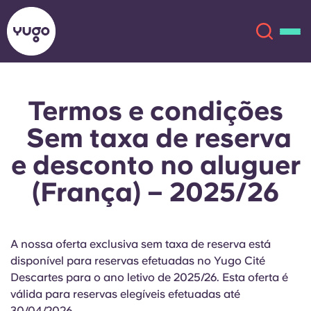
Termos e condições
Sobre
English (GB)
Sem taxa de reserva
English (US)
Localizações
e desconto no aluguer
(França) – 2025/26
Chinese
Español
Mais
Català
Deutsch
A nossa oferta exclusiva sem taxa de reserva está
Italian
French
disponível para reservas efetuadas no Yugo Cité
Descartes para o ano letivo de 2025/26. Esta oferta é
Conta
Língua
válida para reservas elegíveis efetuadas até
Portuguese
30/04/2026.