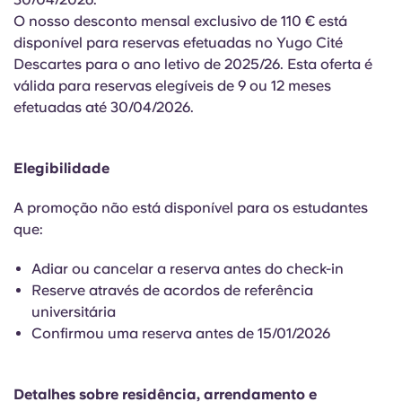
English (GB)
Selecione um país
O nosso desconto mensal exclusivo de 110 € está
Reservar agora
disponível para reservas efetuadas no Yugo Cité
Selecione uma cidade
English (US)
Descartes para o ano letivo de 2025/26. Esta oferta é
Selecione uma residência
válida para reservas elegíveis de 9 ou 12 meses
efetuadas até 30/04/2026.
Chinese
Iniciar sessão
Español
Elegibilidade
A promoção não está disponível para os estudantes
Català
que:
Deutsch
Adiar ou cancelar a reserva antes do check-in
Reserve através de acordos de referência
Italian
universitária
Confirmou uma reserva antes de 15/01/2026
French
Detalhes sobre residência, arrendamento e