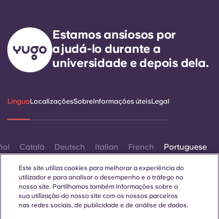
Estamos ansiosos por
ajudá-lo durante a
universidade e depois dela.
Língua
Localizações
Sobre
Informações úteis
Legal
ñol
Català
Deutsch
Italian
French
Portuguese
Este site utiliza cookies para melhorar a experiência do
utilizador e para analisar o desempenho e o tráfego no
nosso site. Partilhamos também informações sobre a
sua utilização do nosso site com os nossos parceiros
nas redes sociais, de publicidade e de análise de dados.
Contactar-nos