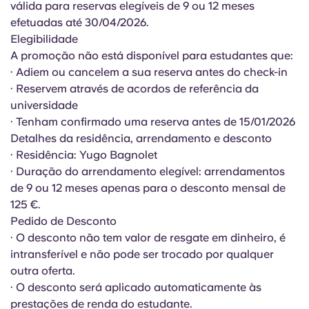
válida para reservas elegíveis de 9 ou 12 meses
English (GB)
Selecione um país
Reservar agora
efetuadas até 30/04/2026.
Selecione uma cidade
Elegibilidade
English (US)
A promoção não está disponível para estudantes que:
Selecione uma residência
· Adiem ou cancelem a sua reserva antes do check-in
Chinese
· Reservem através de acordos de referência da
Iniciar sessão
universidade
· Tenham confirmado uma reserva antes de 15/01/2026
Español
Detalhes da residência, arrendamento e desconto
· Residência: Yugo Bagnolet
Català
· Duração do arrendamento elegível: arrendamentos
de 9 ou 12 meses apenas para o desconto mensal de
Deutsch
125 €.
Pedido de Desconto
· O desconto não tem valor de resgate em dinheiro, é
Italian
intransferível e não pode ser trocado por qualquer
outra oferta.
French
· O desconto será aplicado automaticamente às
prestações de renda do estudante.