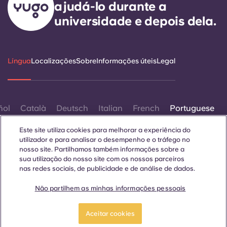
ajudá-lo durante a
universidade e depois dela.
Língua
Localizações
Sobre
Informações úteis
Legal
ñol
Català
Deutsch
Italian
French
Portuguese
Este site utiliza cookies para melhorar a experiência do
utilizador e para analisar o desempenho e o tráfego no
nosso site. Partilhamos também informações sobre a
sua utilização do nosso site com os nossos parceiros
nas redes sociais, de publicidade e de análise de dados.
Contactar-nos
Não partilhem as minhas informações pessoais
Aceitar cookies
© 2026. Todos os direitos reservados.