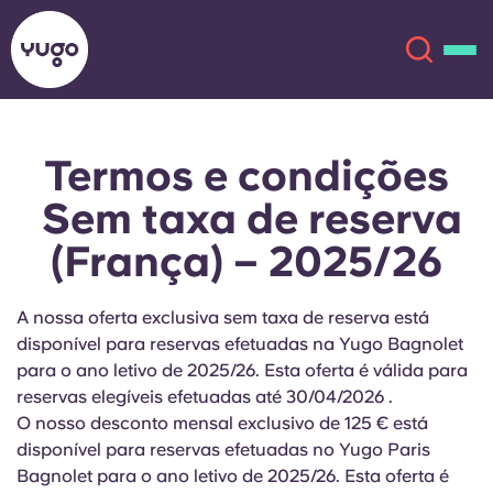
Termos e condições
Sobre
English (GB)
Sem taxa de reserva
English (US)
Localizações
(França) – 2025/26
Chinese
Español
Mais
A nossa oferta exclusiva sem taxa de reserva está
disponível para reservas efetuadas na Yugo Bagnolet
Català
Deutsch
para o ano letivo de 2025/26. Esta oferta é válida para
reservas elegíveis efetuadas até 30/04/2026
.
Italian
French
O nosso desconto mensal exclusivo de 125 € está
disponível para reservas efetuadas no Yugo
Paris
Conta
Língua
Portuguese
Bagnolet
para o ano letivo de 2025/26. Esta oferta é