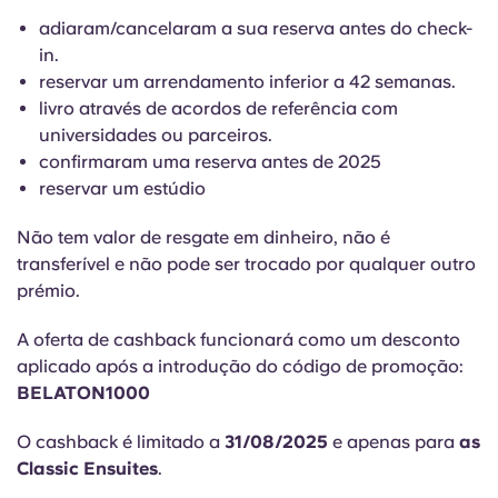
English (GB)
Selecione um país
adiaram/cancelaram a sua reserva antes do check-
Reservar agora
in.
Selecione uma cidade
English (US)
reservar um arrendamento inferior a 42 semanas.
Selecione uma residência
livro através de acordos de referência com
universidades ou parceiros.
Chinese
confirmaram uma reserva antes de 2025
Iniciar sessão
reservar um estúdio
Español
Não tem valor de resgate em dinheiro, não é
Català
transferível e não pode ser trocado por qualquer outro
prémio.
Deutsch
A oferta de cashback funcionará como um desconto
aplicado após a introdução do código de promoção:
Italian
BELATON1000
O cashback é limitado a
31/08/2025
e apenas para
as
French
Classic Ensuites
.