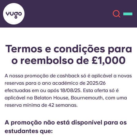
Termos e condições para
Sobre
English (GB)
o reembolso de £1,000
English (US)
Localizações
A nossa promoção de cashback só é aplicável a novas
Chinese
Español
reservas para o ano académico de 2025/26
Mais
efectuadas em ou após 18/08/25. Esta oferta só é
aplicável na Belaton House, Bournemouth, com uma
Català
Deutsch
reserva mínima de 42 semanas.
Italian
French
A promoção não está disponível para os
Conta
Língua
estudantes que:
Portuguese