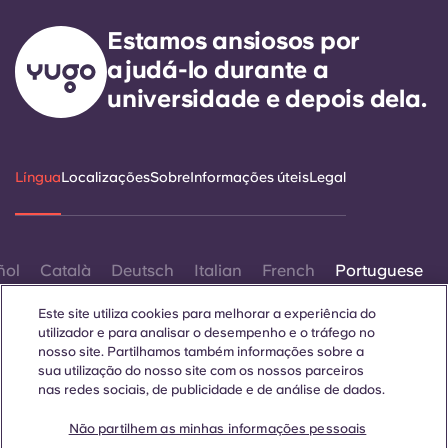
Estamos ansiosos por
ajudá-lo durante a
universidade e depois dela.
Língua
Localizações
Sobre
Informações úteis
Legal
ñol
Català
Deutsch
Italian
French
Portuguese
Este site utiliza cookies para melhorar a experiência do
utilizador e para analisar o desempenho e o tráfego no
nosso site. Partilhamos também informações sobre a
sua utilização do nosso site com os nossos parceiros
nas redes sociais, de publicidade e de análise de dados.
Contactar-nos
Não partilhem as minhas informações pessoais