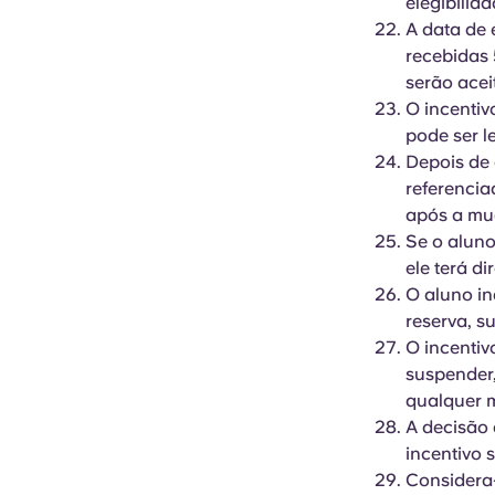
elegibilid
A data de
recebidas 
serão acei
O incentiv
pode ser l
Depois de 
referencia
após a mud
Se o aluno
ele terá di
O aluno i
reserva, su
O incentiv
suspender
qualquer m
A decisão
incentivo 
Considera