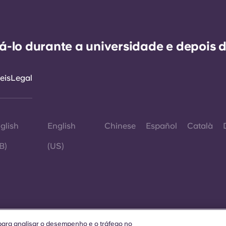
-lo durante a universidade e depois d
eis
Legal
glish
English
Chinese
Español
Català
B)
(US)
©
e para analisar o desempenho e o tráfego no