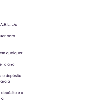
.R.L, c/o
uer para
e em qualquer
er o ano
o o depósito
para a
 depósito e a
 a