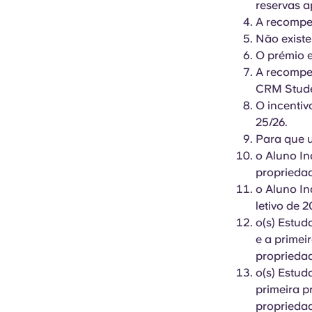
reservas a
A recompen
Não existe
O prémio e
A recompe
CRM Stude
O incentiv
25/26.
Para que u
o Aluno In
proprieda
o Aluno In
letivo de 
o(s) Estud
e a primei
proprieda
o(s) Estud
primeira p
proprieda