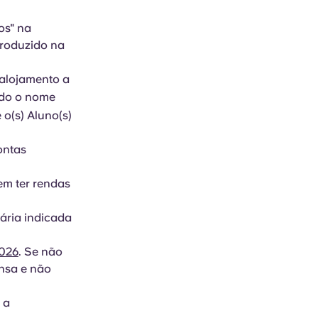
os" na
troduzido na
 alojamento a
ndo o nome
 o(s) Aluno(s)
ontas
em ter rendas
ária indicada
026
. Se não
ensa e não
 a