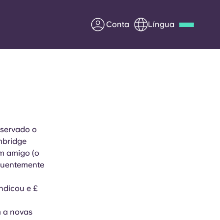
Conta
Língua
Deutsch
Italian
French
Apply Now
eservado o
mbridge
Parceria com a Yugo
m amigo (o
equentemente
entes
Informação para os pais
Entre em contacto
ndicou e £
connosco
m a novas