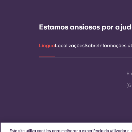
Estamos ansiosos por ajudá
Língua
Localizações
Sobre
Informações út
En
(G
Este site utiliza cookies para melhorar a experiência do utilizador 