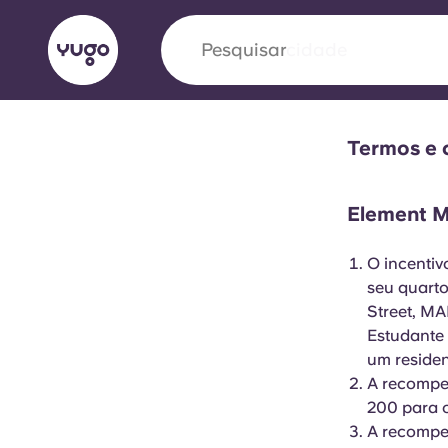
Pesquisar
cidade
Termos e 
English (GB)
English (US)
Sobre
Localizações
Mais
Portuguese
Element M
O incentiv
seu quarto
Yugo VCARB: Impulsionando
Street, M
era no alojamento estudantil
Estudante
um residen
A parceria pioneira Yugocom a VCARB estimu
A recompen
ambição e momentos inesquecíveis para os a
200 para o
A recompe