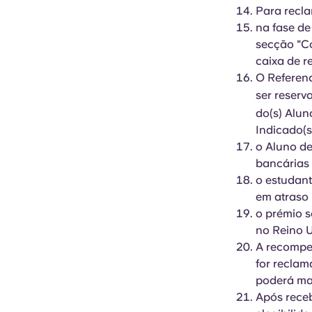
Para recl
na fase de
secção "Co
caixa de r
O Referenc
ser reserv
do(s) Alun
Indicado(s
o Aluno de
bancárias
o estudant
em atraso
o prémio s
no Reino 
A recompe
for reclam
poderá mai
Após receb