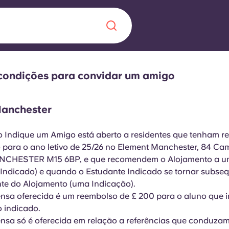
condições para convidar um amigo
Chinese
Español
Català
anchester
o Indique um Amigo está aberto a residentes que tenham r
 para o ano letivo de 25/26 no Element Manchester, 84 Ca
Sobre nós
 uma nova
ANCHESTER M15 6BP, e que recomendem o Alojamento a u
 Indicado) e quando o Estudante Indicado se tornar subs
Perguntas frequ
te do Alojamento (uma Indicação).
la a inovação, a
Blogue
sa oferecida é um reembolso de £ 200 para o aluno que i
lunos.
 indicado.
nsa só é oferecida em relação a referências que conduza