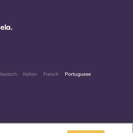
ela.
Deutsch
Italian
French
Portuguese
 2026. Todos os direitos reservados.
Sempre que palavras que denotam um género