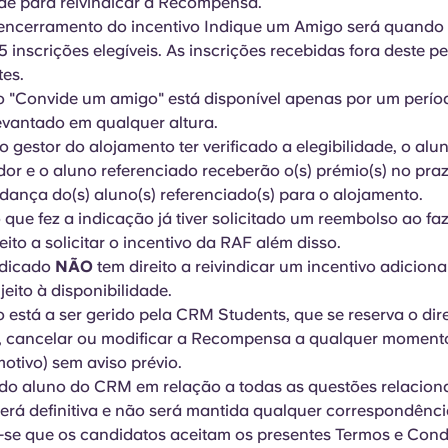
ade para reivindicar a Recompensa.
 encerramento do incentivo Indique um Amigo será quando
5 inscrições elegíveis. As inscrições recebidas fora deste p
tes.
o "Convide um amigo" está disponível apenas por um períod
evantado em qualquer altura.
o gestor do alojamento ter verificado a elegibilidade, o alu
dor e o aluno referenciado receberão o(s) prémio(s) no pr
ança do(s) aluno(s) referenciado(s) para o alojamento.
 que fez a indicação já tiver solicitado um reembolso ao faz
reito a solicitar o incentivo da RAF além disso.
ndicado
NÃO
tem direito a reivindicar um incentivo adiciona
jeito à disponibilidade.
o está a ser gerido pela CRM Students, que se reserva o dire
, cancelar ou modificar a Recompensa a qualquer momento
otivo) sem aviso prévio.
 do aluno do CRM em relação a todas as questões relacio
será definitiva e não será mantida qualquer correspondênc
-se que os candidatos aceitam os presentes Termos e Con