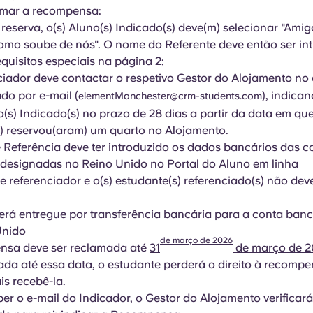
amar a recompensa:
 reserva, o(s) Aluno(s) Indicado(s) deve(m) selecionar "Amig
mo soube de nós". O nome do Referente deve então ser in
equisitos especiais na página 2;
iador deve contactar o respetivo Gestor do Alojamento no
ado por e-mail (
), indica
elementManchester@crm-students.com
o(s) Indicado(s) no prazo de 28 dias a partir da data em que
) reservou(aram) um quarto no Alojamento.
 Referência deve ter introduzido os dados bancários das c
 designadas no Reino Unido no Portal do Aluno em linha
e referenciador e o(s) estudante(s) referenciado(s) não dev
erá entregue por transferência bancária para a conta banc
Unido
de março de 2026
nsa deve ser reclamada até
31
de março de 2
ada até essa data, o estudante perderá o direito à recomp
s recebê-la.
er o e-mail do Indicador, o Gestor do Alojamento verificará