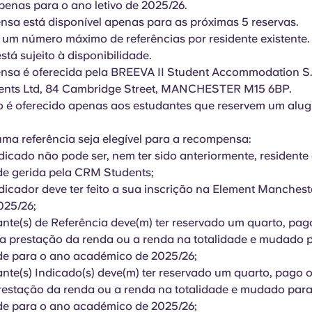
penas para o ano letivo de 2025/26.
sa está disponível apenas para as próximas 5 reservas.
 um número máximo de referências por residente existente.
stá sujeito à disponibilidade.
nsa é oferecida pela BREEVA II Student Accommodation S.A
nts Ltd, 84 Cambridge Street, MANCHESTER M15 6BP.
o é oferecido apenas aos estudantes que reservem um alug
ma referência seja elegível para a recompensa:
dicado não pode ser, nem ter sido anteriormente, resident
de gerida pela CRM Students;
dicador deve ter feito a sua inscrição na Element Manchest
2025/26;
ante(s) de Referência deve(m) ter reservado um quarto, pag
ra prestação da renda ou a renda na totalidade e mudado 
de para o ano académico de 2025/26;
ante(s) Indicado(s) deve(m) ter reservado um quarto, pago o
restação da renda ou a renda na totalidade e mudado para
de para o ano académico de 2025/26;