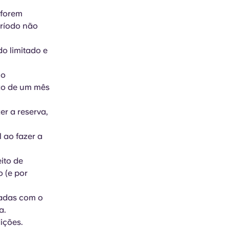
 forem
eríodo não
o limitado e
no
azo de um mês
er a reserva,
l ao fazer a
ito de
 (e por
nadas com o
ia.
dições.