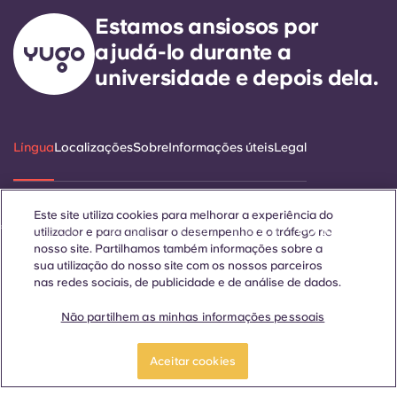
Estamos ansiosos por
ajudá-lo durante a
universidade e depois dela.
Língua
Localizações
Sobre
Informações úteis
Legal
Este site utiliza cookies para melhorar a experiência do
ñol
Català
Deutsch
Italian
French
Portuguese
utilizador e para analisar o desempenho e o tráfego no
nosso site. Partilhamos também informações sobre a
sua utilização do nosso site com os nossos parceiros
nas redes sociais, de publicidade e de análise de dados.
Não partilhem as minhas informações pessoais
Contactar-nos
Aceitar cookies