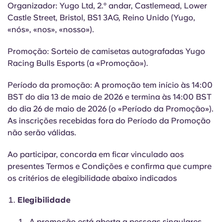
English (GB)
Selecione um país
Organizador: Yugo Ltd, 2.º andar, Castlemead, Lower
Reservar agora
Castle Street, Bristol, BS1 3AG, Reino Unido (Yugo,
Selecione uma cidade
«nós», «nos», «nosso»).
English (US)
Selecione uma residência
Promoção: Sorteio de camisetas autografadas Yugo
Chinese
Racing Bulls Esports (a «Promoção»).
Iniciar sessão
Período da promoção: A promoção tem início às 14:00
Español
BST do dia 13 de maio de 2026 e termina às 14:00 BST
do dia 26 de maio de 2026 (o «Período da Promoção»).
Català
As inscrições recebidas fora do Período da Promoção
não serão válidas.
Deutsch
Ao participar, concorda em ficar vinculado aos
presentes Termos e Condições e confirma que cumpre
Italian
os critérios de elegibilidade abaixo indicados
French
Elegibilidade
A promoção está aberta a pessoas singulares