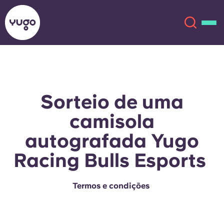
Sobre
English (GB)
Sorteio de uma
English (US)
Localizações
camisola
Chinese
Español
autografada Yugo
Mais
Racing Bulls Esports
Català
Deutsch
Termos e condições
Italian
French
Conta
Língua
Portuguese