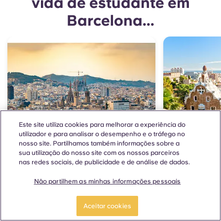
vida de estudante em
Barcelona...
Este site utiliza cookies para melhorar a experiência do
utilizador e para analisar o desempenho e o tráfego no
nosso site. Partilhamos também informações sobre a
sua utilização do nosso site com os nossos parceiros
nas redes sociais, de publicidade e de análise de dados.
TUDO O QUE PRECISA DE SABER
ONDE DEVES 
Universidades em
Descub
Não partilhem as minhas informações pessoais
Barcelona
melho
Aceitar cookies
univer