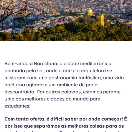
English (GB)
Selecione um país
Reservar agora
Selecione uma cidade
English (US)
Selecione uma residência
Chinese
Iniciar sessão
Español
Bem-vindo a Barcelona: a cidade mediterrânica
Català
banhada pelo sol, onde a arte e a arquitetura se
misturam com uma gastronomia fantástica, uma vida
nocturna agitada e um ambiente de praia
Deutsch
descontraído. Por outras palavras, estamos perante
uma das melhores cidades do mundo para
Italian
estudantes!
French
Com tanta oferta, é difícil saber por onde começar! É
por isso que separámos as melhores coisas para os