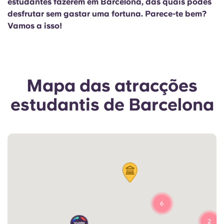
estudantes fazerem em Barcelona, das quais podes
Portuguese
desfrutar sem gastar uma fortuna. Parece-te bem?
Vamos a isso!
Mapa das atracções
estudantis de Barcelona
6
2