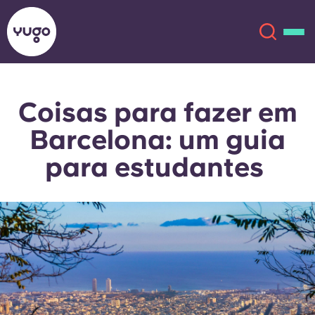
Coisas para fazer em
Sobre
English (GB)
Barcelona: um guia
English (US)
Localizações
para estudantes
Chinese
Español
Mais
Català
Deutsch
Italian
French
Conta
Língua
Portuguese