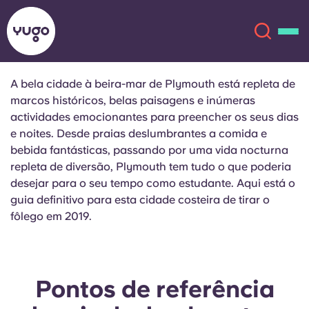
A bela cidade à beira-mar de Plymouth está repleta de
marcos históricos, belas paisagens e inúmeras
Sobre
English (GB)
actividades emocionantes para preencher os seus dias
e noites. Desde praias deslumbrantes a comida e
English (US)
Localizações
bebida fantásticas, passando por uma vida nocturna
repleta de diversão, Plymouth tem tudo o que poderia
desejar para o seu tempo como estudante. Aqui está o
Chinese
Español
Mais
guia definitivo para esta cidade costeira de tirar o
fôlego em 2019.
Català
Deutsch
Italian
French
Pontos de referência
Conta
Língua
Portuguese