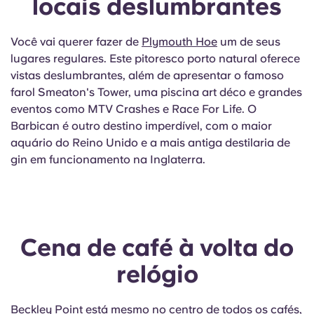
locais deslumbrantes
English (GB)
Selecione um país
Reservar agora
Selecione uma cidade
Você vai querer fazer de
Plymouth Hoe
um de seus
English (US)
lugares regulares. Este pitoresco porto natural oferece
Selecione uma residência
vistas deslumbrantes, além de apresentar o famoso
Chinese
farol Smeaton's Tower, uma piscina art déco e grandes
Iniciar sessão
eventos como MTV Crashes e Race For Life. O
Español
Barbican é outro destino imperdível, com o maior
aquário do Reino Unido e a mais antiga destilaria de
gin em funcionamento na Inglaterra.
Català
Deutsch
Cena de café à volta do
Italian
relógio
French
Beckley Point está mesmo no centro de todos os cafés,