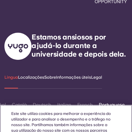
Estamos ansiosos por
ajudá-lo durante a
universidade e depois dela.
Língua
Localizações
Sobre
Informações úteis
Legal
ñol
Català
Deutsch
Italian
French
Portuguese
Este site utiliza cookies para melhorar a experiência do
utilizador e para analisar o desempenho e o tráfego no
nosso site. Partilhamos também informações sobre a
sua utilização do nosso site com os nossos parceiros