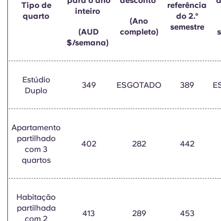
para o ano
desconto
d
English (GB)
Tipo de
Selecione um país
referência
inteiro
Reservar agora
quarto
do 2.º
(Ano
Selecione uma cidade
semestre
(AUD
completo)
s
English (US)
$/semana)
Selecione uma residência
Chinese
Iniciar sessão
Estúdio
349
ESGOTADO
389
E
Español
Duplo
Català
Apartamento
partilhado
Deutsch
402
282
442
com 3
quartos
Italian
Habitação
French
partilhada
413
289
453
com 2