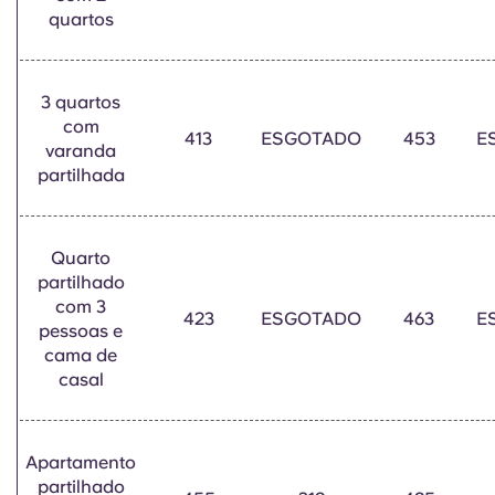
Portuguese
quartos
3 quartos
com
413
ESGOTADO
453
E
varanda
partilhada
Quarto
partilhado
com 3
423
ESGOTADO
463
E
pessoas e
cama de
casal
Apartamento
partilhado