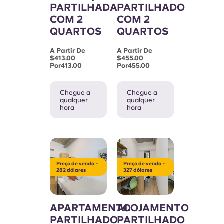
PARTILHADA
PARTILHADO
COM 2
COM 2
QUARTOS
QUARTOS
A Partir De
A Partir De
$413.00
$455.00
Por413.00
Por455.00
Chegue a
Chegue a
qualquer
qualquer
hora
hora
Preço de venda -
Preço de venda -
282 dólares
327 dólares
APARTAMENTO
ALOJAMENTO
PARTILHADO
PARTILHADO