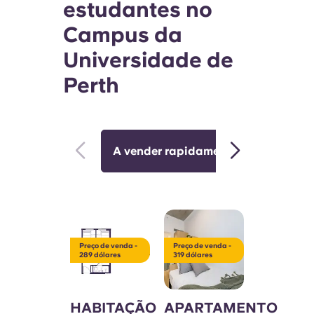
estudantes no
Campus da
Universidade de
Perth
A vender rapidamente 🔥
Perf
Preço de venda -
Preço de venda -
289 dólares
319 dólares
HABITAÇÃO
APARTAMENTO