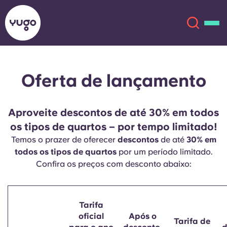
Oferta de lançamento
Sobre
English (GB)
English (US)
Localizações
Aproveite descontos de até 30% em todos
os tipos de quartos – por tempo limitado!
Chinese
Español
Mais
Temos o prazer de oferecer
descontos
de até
30% em
todos os tipos de quartos
por um período limitado.
Català
Deutsch
Confira os preços com desconto abaixo:
Italian
French
Tarifa
Conta
Língua
oficial
Após o
Portuguese
Tarifa de