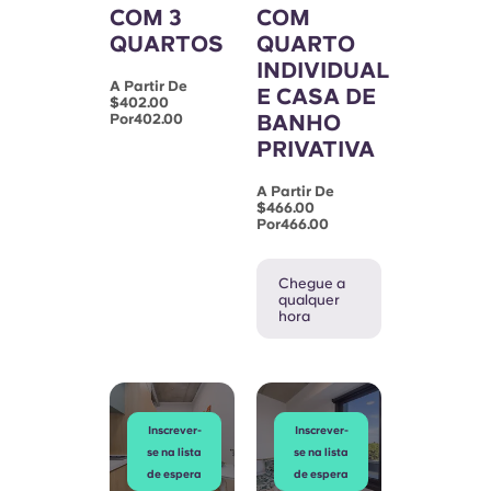
COM 3
COM
QUARTOS
QUARTO
INDIVIDUAL
A Partir De
E CASA DE
$402.00
BANHO
Por402.00
PRIVATIVA
A Partir De
$466.00
Por466.00
Chegue a
qualquer
hora
Inscrever-
Inscrever-
se na lista
se na lista
de espera
de espera