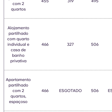
455
319
495
com 2
quartos
Alojamento
partilhado
com quarto
individual e
466
327
506
casa de
banho
privativa
Apartamento
partilhado
com 2
466
ESGOTADO
506
E
quartos,
espaçoso