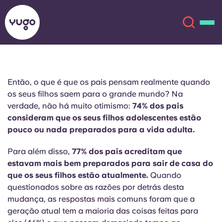
Sobre
English (GB)
Então, o que é que os pais pensam realmente quando
os seus filhos saem para o grande mundo? Na
English (US)
verdade, não há muito otimismo:
74% dos pais
Localizações
consideram que os seus filhos adolescentes estão
pouco ou nada preparados para a vida adulta.
Chinese
Español
Mais
Para além disso,
77% dos pais acreditam que
Català
Deutsch
estavam mais bem preparados para sair de casa do
que os seus filhos estão atualmente.
Quando
Italian
French
questionados sobre as razões por detrás desta
mudança, as respostas mais comuns foram que a
Conta
Língua
geração atual tem a maioria das coisas feitas para
Portuguese