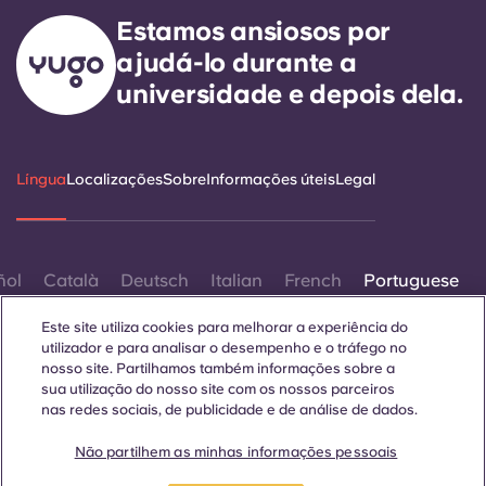
Estamos ansiosos por
ajudá-lo durante a
universidade e depois dela.
Língua
Localizações
Sobre
Informações úteis
Legal
ñol
Català
Deutsch
Italian
French
Portuguese
Este site utiliza cookies para melhorar a experiência do
utilizador e para analisar o desempenho e o tráfego no
nosso site. Partilhamos também informações sobre a
sua utilização do nosso site com os nossos parceiros
nas redes sociais, de publicidade e de análise de dados.
Contactar-nos
Não partilhem as minhas informações pessoais