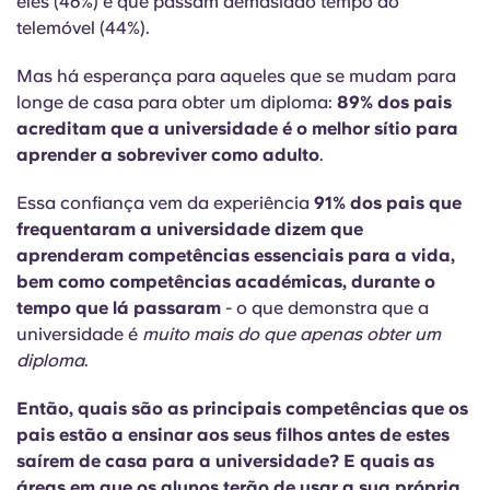
eles (46%) e que passam demasiado tempo ao
English (GB)
Selecione um país
telemóvel (44%).
Reservar agora
Selecione uma cidade
English (US)
Mas há esperança para aqueles que se mudam para
longe de casa para obter um diploma:
89% dos pais
Selecione uma residência
acreditam que a universidade é o melhor sítio para
Chinese
aprender a sobreviver como adulto
.
Iniciar sessão
Español
Essa confiança vem da experiência
91% dos pais que
frequentaram a universidade dizem que
aprenderam competências essenciais para a vida,
Català
bem como competências académicas, durante o
tempo que lá passaram
- o que demonstra que a
Deutsch
universidade é
muito mais do que apenas obter um
diploma
.
Italian
Então, quais são as principais competências que os
pais estão a ensinar aos seus filhos antes de estes
French
saírem de casa para a universidade? E quais as
áreas em que os alunos terão de usar a sua própria