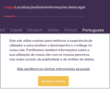
Língua
Localizações
Sobre
Informações úteis
Legal
ñol
Català
Deutsch
Italian
French
Portuguese
Este site utiliza cookies para melhorar a experiência do
utilizador e para analisar o desempenho e o tráfego no
nosso site. Partilhamos também informações sobre a
sua utilização do nosso site com os nossos parceiros
nas redes sociais, de publicidade e de análise de dados.
Contactar-nos
Não partilhem as minhas informações pessoais
Aceitar cookies
© 2026. Todos os direitos reservados.
Sempre que palavras que denotam um género específico
forem exibidas neste site, elas se aplicam a todos,
independentemente do género.