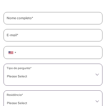
English (GB)
Selecione um país
Reservar agora
Selecione uma cidade
English (US)
Nome completo
Selecione uma residência
Chinese
Iniciar sessão
E-mail
Español
Català
Deutsch
Tipo de pergunta*
Please Select
Italian
French
Residência*
Please Select