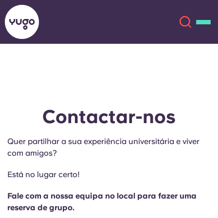
Sobre
English (GB)
English (US)
Localizações
Contactar-nos
Chinese
Español
Mais
Quer partilhar a sua experiência universitária e viver
com amigos?
Català
Deutsch
Está no lugar certo!
Italian
French
Fale com a nossa equipa no local para fazer uma
Conta
Língua
reserva de grupo.
Portuguese