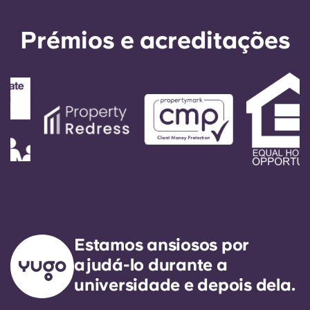
English (GB)
Selecione um país
Reservar agora
Prémios e acreditações
Selecione uma cidade
English (US)
Selecione uma residência
Chinese
Iniciar sessão
Español
Català
Deutsch
Italian
Estamos ansiosos por
ajudá-lo durante a
French
universidade e depois dela.