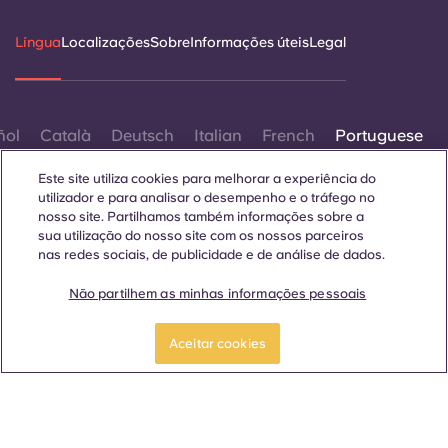
Portuguese
Língua
Localizações
Sobre
Informações úteis
Legal
ñol
Català
Deutsch
Italian
French
Portuguese
Este site utiliza cookies para melhorar a experiência do
utilizador e para analisar o desempenho e o tráfego no
nosso site. Partilhamos também informações sobre a
sua utilização do nosso site com os nossos parceiros
nas redes sociais, de publicidade e de análise de dados.
Contactar-nos
Não partilhem as minhas informações pessoais
Aceitar cookies
© 2026. Todos os direitos reservados.
Sempre que palavras que denotam um género específico
forem exibidas neste site, elas se aplicam a todos,
independentemente do género.