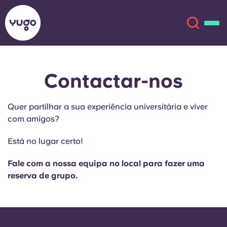
Contactar-nos
Sobre
English (GB)
Quer partilhar a sua experiência universitária e viver
English (US)
Localizações
com amigos?
Chinese
Español
Mais
Está no lugar certo!
Català
Deutsch
Fale com a nossa equipa no local para fazer uma
reserva de grupo.
Italian
French
Conta
Língua
Portuguese