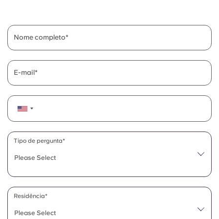
English (GB)
Selecione um país
Reservar agora
Selecione uma cidade
English (US)
Nome completo
Selecione uma residência
Chinese
Iniciar sessão
E-mail
Español
Català
Deutsch
Tipo de pergunta*
Please Select
Italian
French
Residência*
Please Select