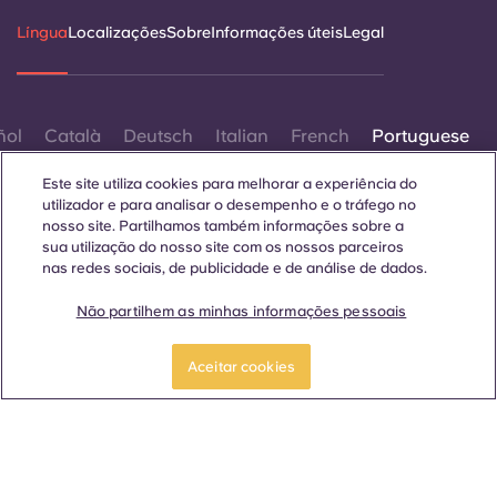
Língua
Localizações
Sobre
Informações úteis
Legal
ñol
Català
Deutsch
Italian
French
Portuguese
Este site utiliza cookies para melhorar a experiência do
utilizador e para analisar o desempenho e o tráfego no
nosso site. Partilhamos também informações sobre a
sua utilização do nosso site com os nossos parceiros
nas redes sociais, de publicidade e de análise de dados.
Contactar-nos
Não partilhem as minhas informações pessoais
Aceitar cookies
© 2026. Todos os direitos reservados.
Sempre que palavras que denotam um género específico
forem exibidas neste site, elas se aplicam a todos,
independentemente do género.