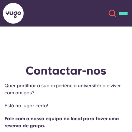
Sobre
English (GB)
English (US)
Localizações
Contactar-nos
Chinese
Español
Mais
Quer partilhar a sua experiência universitária e viver
com amigos?
Català
Deutsch
Está no lugar certo!
Italian
French
Fale com a nossa equipa no local para fazer uma
Conta
Língua
reserva de grupo.
Portuguese