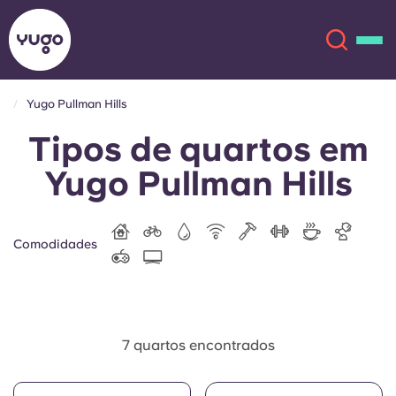
Yugo Pullman Hills
Tipos de quartos em
Sobre
English (GB)
Yugo Pullman Hills
English (US)
Localizações
Chinese
Español
Mais
Comodidades
Català
Deutsch
Italian
French
7 quartos encontrados
Conta
Língua
Portuguese