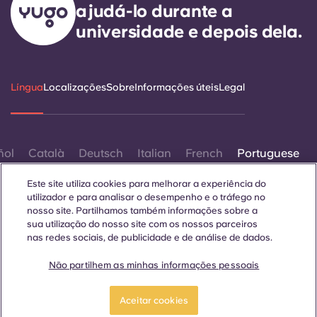
ajudá-lo durante a
universidade e depois dela.
Língua
Localizações
Sobre
Informações úteis
Legal
ñol
Català
Deutsch
Italian
French
Portuguese
Este site utiliza cookies para melhorar a experiência do
utilizador e para analisar o desempenho e o tráfego no
nosso site. Partilhamos também informações sobre a
sua utilização do nosso site com os nossos parceiros
nas redes sociais, de publicidade e de análise de dados.
Contactar-nos
Não partilhem as minhas informações pessoais
Aceitar cookies
© 2026. Todos os direitos reservados.