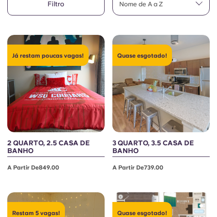
Filtro
English (GB)
Nome de A a Z
Selecione um país
Reservar agora
Selecione uma cidade
English (US)
Selecione uma residência
Já restam poucas vagas!
Quase esgotado!
Chinese
Iniciar sessão
Español
Català
Deutsch
2 QUARTO, 2.5 CASA DE
3 QUARTO, 3.5 CASA DE
BANHO
BANHO
Italian
A Partir De849.00
A Partir De739.00
French
Restam 5 vagas!
Quase esgotado!