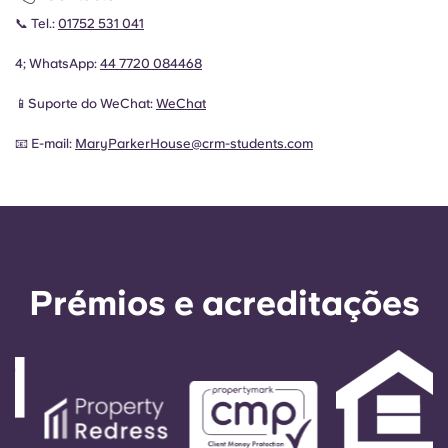
📞 Tel.:
01752 531 041
4; WhatsApp:
44
7720 084468
📱Suporte do WeChat:
WeChat
📧 E-mail:
MaryParkerHouse@crm-students.com
Prémios e acreditações