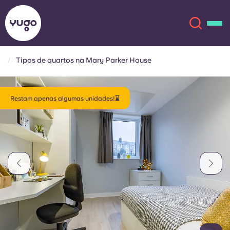
Tipos de quartos na Mary Parker House
Sobre
English (GB)
Restam apenas algumas unidades!⌛
English (US)
Localizações
Chinese
Español
Mais
Català
Deutsch
Italian
French
Conta
Língua
Portuguese