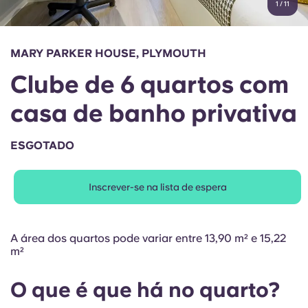
1
/
11
English (GB)
Selecione um país
Reservar agora
Selecione uma cidade
English (US)
MARY PARKER HOUSE, PLYMOUTH
Selecione uma residência
Clube de 6 quartos com
Chinese
Iniciar sessão
casa de banho privativa
Español
ESGOTADO
Català
Inscrever-se na lista de espera
Deutsch
Italian
A área dos quartos pode variar entre 13,90 m² e 15,22
m²
French
O que é que há no quarto?