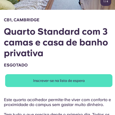
1
/
4
English (GB)
Selecione um país
Reservar agora
Selecione uma cidade
English (US)
CB1, CAMBRIDGE
Selecione uma residência
Quarto Standard com 3
Chinese
Iniciar sessão
camas e casa de banho
Español
privativa
Català
ESGOTADO
Deutsch
Inscrever-se na lista de espera
Italian
Este quarto acolhedor permite-lhe viver com conforto e
French
proximidade do campus sem gastar muito dinheiro.
Tem tudo o que precisa desde o primeiro dia. Todos os