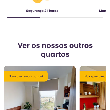
Segurança 24 horas
Manute
Ver os nossos outros
quartos
Novo preço mais baixo ⬇️
Novo preço mais b