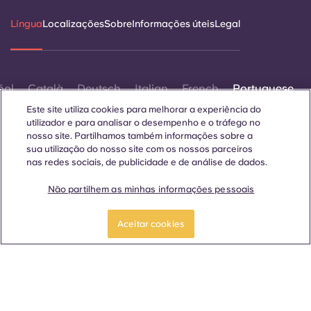
Língua
Localizações
Sobre
Informações úteis
Legal
ñol
Català
Deutsch
Italian
French
Portuguese
Este site utiliza cookies para melhorar a experiência do
utilizador e para analisar o desempenho e o tráfego no
nosso site. Partilhamos também informações sobre a
sua utilização do nosso site com os nossos parceiros
nas redes sociais, de publicidade e de análise de dados.
Contactar-nos
Não partilhem as minhas informações pessoais
Reserve já
Aceitar cookies
© 2026. Todos os direitos reservados.
Sempre que palavras que denotam um género específico
forem exibidas neste site, elas se aplicam a todos,
independentemente do género.