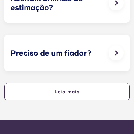
for possível.
estimação?
Adoramos animais, mas, para garantir o bem-
estar dos animais e por respeito aos outros
residentes que, por exemplo, possam sofrer de
alergias, não permitimos a presença de animais
nos nossos edifícios.
Preciso de um fiador?
Sim, se estiver a pagar o alojamento em
prestações, precisará de um fiador para garantir
que consegue efetuar os pagamentos a tempo.
Leia mais
O fiador assume a responsabilidade de efetuar os
pagamentos em seu nome se, por qualquer
motivo, não o puder fazer. Se tiver dificuldades
em efetuar um pagamento em prestações, fale
primeiro com a nossa equipa de apoio - o seu
fiador só será utilizado como último recurso.