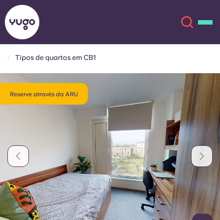
Tipos de quartos em CB1
Sobre
English (GB)
Reserve através da ARU
English (US)
Localizações
Chinese
Español
Mais
Català
Deutsch
Italian
French
Conta
Língua
Portuguese