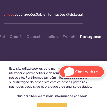
Língua
Localizações
Sobre
Informações úteis
Legal
ñol
Català
Deutsch
Italian
French
Portuguese
Este site utiliza cookies para melhorar a experiência do
Contactar-nos
Chat with us.
utilizador e para analisar o desempenho e o tráfego no
nosso site. Partilhamos também informações sobre a
sua utilização do nosso site com os nossos parceiros
nas redes sociais, de publicidade e de análise de dados.
© 2026. Todos os direitos reservados.
Sempre que palavras que denotam um género específico
Não partilhem as minhas informações pessoais
forem exibidas neste site, elas se aplicam a todos,
independentemente do género.