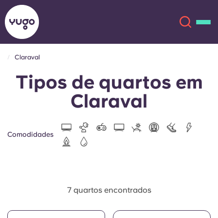
Claraval
Tipos de quartos em
Sobre
English (GB)
Claraval
English (US)
Localizações
Chinese
Español
Mais
Comodidades
Català
Deutsch
Italian
French
7 quartos encontrados
Conta
Língua
Portuguese