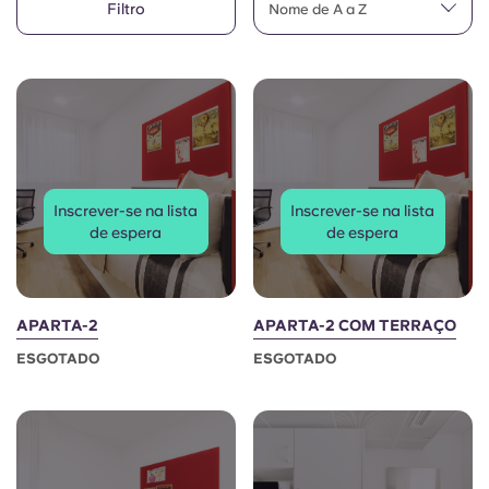
Filtro
English (GB)
Nome de A a Z
Selecione um país
Reservar agora
Selecione uma cidade
English (US)
Selecione uma residência
Chinese
Iniciar sessão
Español
Inscrever-se na lista
Inscrever-se na lista
de espera
de espera
Català
Deutsch
APARTA-2
APARTA-2 COM TERRAÇO
ESGOTADO
ESGOTADO
Italian
French