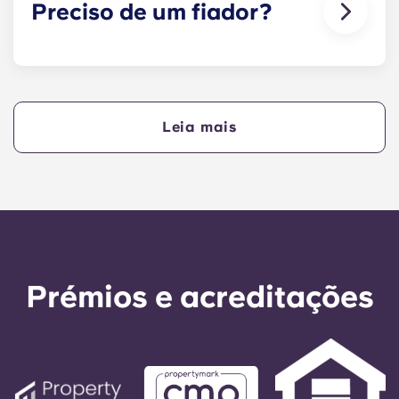
Preciso de um fiador?
Sim, se estiver a pagar o alojamento em
prestações, precisará de um fiador para garantir
que consegue efetuar os pagamentos a tempo.
Leia mais
O fiador assume a responsabilidade de efetuar os
pagamentos em seu nome se, por qualquer
motivo, não o puder fazer. Se tiver dificuldades
em efetuar um pagamento em prestações, fale
primeiro com a nossa equipa de apoio - o seu
fiador só será utilizado como último recurso.
Prémios e acreditações