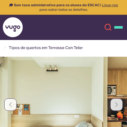
🎓
Sem taxa administrativa para os alunos da ESCAC!
Ligue-nos
para saber todos os detalhes.
Tipos de quartos em Terrassa Can Telar
Sobre
English (GB)
English (US)
Localizações
Chinese
Español
Mais
Català
Deutsch
Italian
French