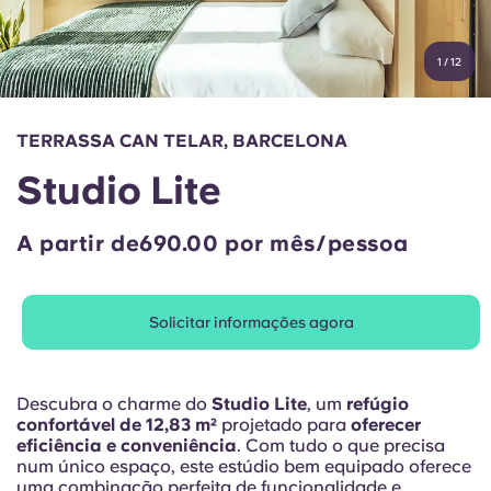
Conta
Língua
Portuguese
1
/
12
English (GB)
Selecione um país
Reservar agora
Selecione uma cidade
English (US)
TERRASSA CAN TELAR, BARCELONA
Selecione uma residência
Studio Lite
Chinese
Iniciar sessão
A partir de690.00 por mês/pessoa
Español
Català
Solicitar informações agora
Deutsch
Descubra o charme do
Studio Lite
, um
refúgio
confortável de 12,83 m²
projetado para
oferecer
Italian
eficiência e conveniência
. Com tudo o que precisa
num único espaço, este estúdio bem equipado oferece
uma combinação perfeita de funcionalidade e