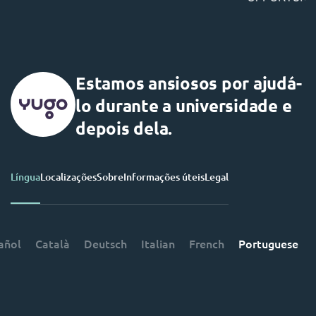
Estamos ansiosos por ajudá-
lo durante a universidade e
depois dela.
Língua
Localizações
Sobre
Informações úteis
Legal
añol
Català
Deutsch
Italian
French
Portuguese