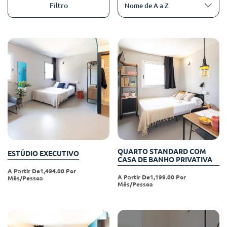
English (GB)
Selecione um país
Filtro
Nome de A a Z
Reservar agora
Selecione uma cidade
English (US)
Selecione uma residência
Chinese
Iniciar sessão
Español
Català
Deutsch
QUARTO STANDARD COM
ESTÚDIO EXECUTIVO
CASA DE BANHO PRIVATIVA
A Partir De1,494.00 Por
Italian
A Partir De1,199.00 Por
Mês/pessoa
Mês/pessoa
French