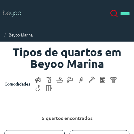
Beyoo Marina
Sobre
English (GB)
Tipos de quartos em
Beyoo Marina
English (US)
Localizações
Chinese
Español
Mais
Comodidades
Català
Deutsch
Italian
French
5 quartos encontrados
Conta
Língua
Portuguese