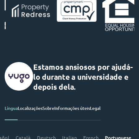
Estamos ansiosos por ajudá-
lo durante a universidade e
depois dela.
Língua
Localizações
Sobre
Informações úteis
Legal
añol
Català
Deutsch
Italian
French
Portuguese