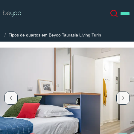
Tipos de quartos em Beyoo Taurasia Living Turin
Sobre
English (GB)
English (US)
Localizações
Chinese
Español
Mais
Català
Deutsch
Italian
French
Conta
Língua
Portuguese