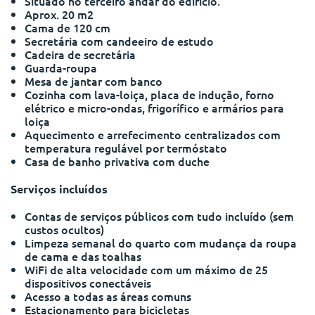
Situado no terceiro andar do edifício.
Portuguese
Aprox. 20 m2
Cama de 120 cm
Secretária com candeeiro de estudo
Cadeira de secretária
Guarda-roupa
Mesa de jantar com banco
Cozinha com lava-loiça, placa de indução, forno
elétrico e micro-ondas, frigorífico e armários para
loiça
Aquecimento e arrefecimento centralizados com
temperatura regulável por termóstato
Casa de banho privativa com duche
Serviços incluídos
Contas de serviços públicos com tudo incluído (sem
custos ocultos)
Limpeza semanal do quarto com mudança da roupa
de cama e das toalhas
WiFi de alta velocidade com um máximo de 25
dispositivos conectáveis
Acesso a todas as áreas comuns
Estacionamento para bicicletas