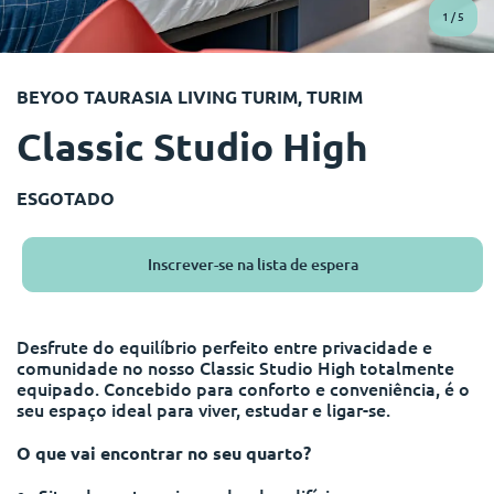
English (GB)
Selecione um país
1
/
5
Reservar agora
Selecione uma cidade
English (US)
BEYOO TAURASIA LIVING TURIM, TURIM
Selecione uma residência
Classic Studio High
Chinese
Iniciar sessão
Español
ESGOTADO
Català
Inscrever-se na lista de espera
Deutsch
Desfrute do equilíbrio perfeito entre privacidade e
comunidade no nosso Classic Studio High totalmente
Italian
equipado. Concebido para conforto e conveniência, é o
seu espaço ideal para viver, estudar e ligar-se.
French
O que vai encontrar no seu quarto?