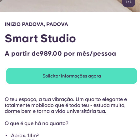
1
/
3
English (GB)
Selecione um país
Reservar agora
Selecione uma cidade
English (US)
INIZIO PADOVA, PADOVA
Selecione uma residência
Smart Studio
Chinese
Iniciar sessão
A partir de989.00 por mês/pessoa
Español
Català
Solicitar informações agora
Deutsch
O teu espaço, a tua vibração. Um quarto elegante e
totalmente mobilado que é todo teu - estuda muito,
Italian
dorme bem e torna a vida universitária tua.
O que é que há no quarto?
French
Aprox. 14m²