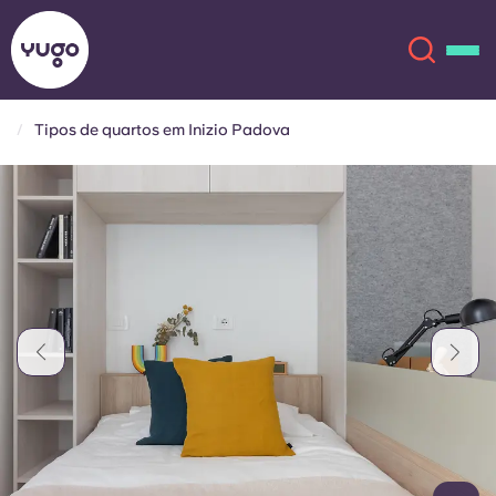
Tipos de quartos em Inizio Padova
Sobre
English (GB)
English (US)
Localizações
Chinese
Español
Mais
Català
Deutsch
Italian
French
Conta
Língua
Portuguese