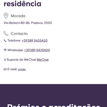
residência
Morada
Via Belzoni 80-86, Padova, 35121
Contacto
📞 Telefone:
+39
389 5435420
💬 Whatsapp:
+39
389 5435420
📱Suporte do WeChat
WeChat
📧 E-mail:
yugo