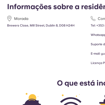
Informações sobre a residê
Morada
Con
Brewers Close, Mill Street, Dublin 8, D08 H24H
Tel:
+353 
Whatsap
Suporte 
E-mail:
yu
Licença P
O que está in