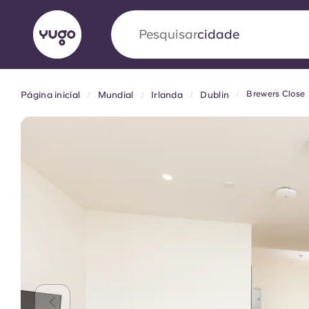
Pesquisar
país
Brewers Close
Página inicial
Mundial
Irlanda
Dublin
English (GB)
English (US)
Sobre
Localizações
Mais
Portuguese
Yugo VCARB: Impulsionando
era no alojamento estudantil
A parceria pioneira Yugocom a VCARB estimu
ambição e momentos inesquecíveis para os a