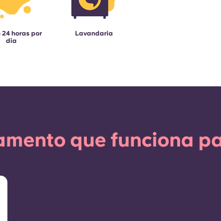
 24 horas por
Lavandaria
dia
amento que funciona pa