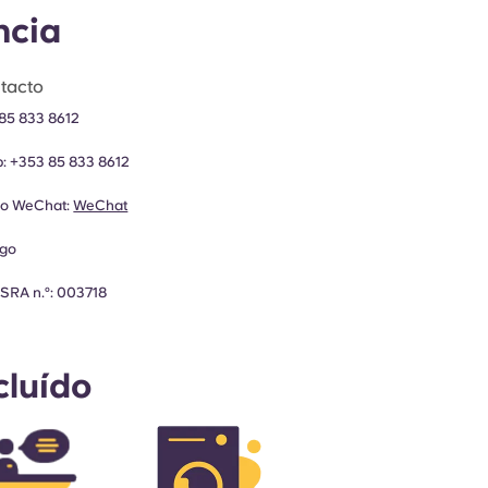
ncia
tacto
85 833 8612
p:
+353 85 833 8612
do WeChat:
WeChat
go
SRA n.º: 003718
cluído