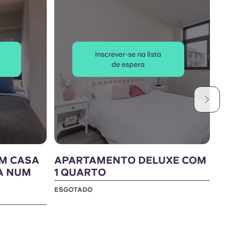
Inscrever-se na lista
de espera
M CASA
APARTAMENTO DELUXE COM
A
A NUM
1 QUARTO
C
ESGOTADO
E