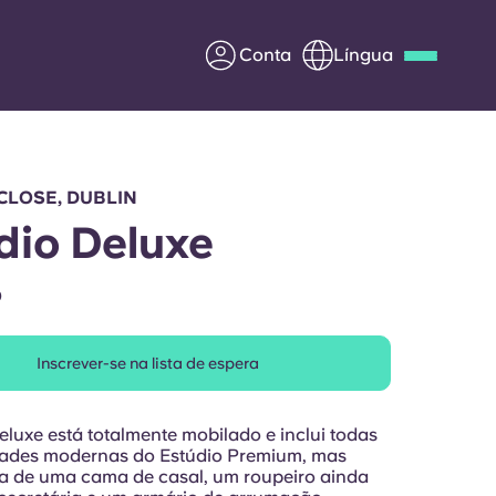
Conta
Língua
Deutsch
Italian
French
Apply Now
CLOSE, DUBLIN
dio Deluxe
O
Parceria com a Yugo
Inscrever-se na lista de espera
entes
Informação para os pais
Entre em contacto
eluxe está totalmente mobilado e inclui todas
connosco
ades modernas do Estúdio Premium, mas
a de uma cama de casal, um roupeiro ainda