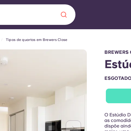
Tipos de quartos em Brewers Close
Chinese
Español
Català
BREWERS 
Estú
ESGOTAD
Sobre nós
 uma nova
Perguntas frequ
la a inovação, a
Blogue
O Estúdio D
lunos.
as comodid
dispõe aind