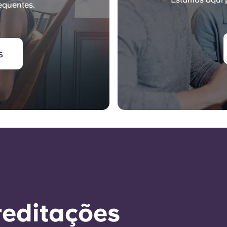
equentes.
s
reditações