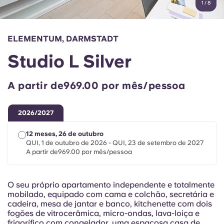
1
/
8
English (GB)
Selecione um país
Reservar agora
Selecione uma cidade
English (US)
ELEMENTUM, DARMSTADT
Selecione uma residência
Studio L Silver
Chinese
Iniciar sessão
A partir de969.00 por mês/pessoa
Español
2026/2027
Català
12 meses, 26 de outubro
QUI, 1 de outubro de 2026 - QUI, 23 de setembro de 2027
Deutsch
A partir de969.00 por mês/pessoa
Italian
O seu próprio apartamento independente e totalmente
mobilado, equipado com cama e colchão, secretária e
French
cadeira, mesa de jantar e banco, kitchenette com dois
fogões de vitrocerâmica, micro-ondas, lava-loiça e
frigorífico com congelador, uma espaçosa casa de