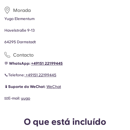
Morada
Yugo Elementum
Havelstraße 9-13
64295 Darmstadt
Contacto
💬
WhatsApp:
+49151 22199445
📞Telefone
:
+49151 22199445
📱Suporte do WeChat
:
WeChat
📧E-mail
:
yugo
O que está incluído