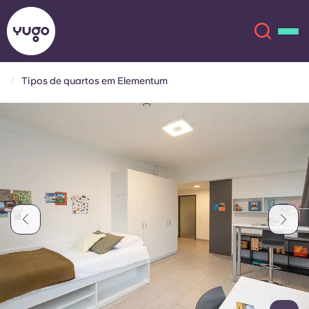
Tipos de quartos em Elementum
Sobre
English (GB)
English (US)
Localizações
Chinese
Español
Mais
Català
Deutsch
Italian
French
Conta
Língua
Portuguese