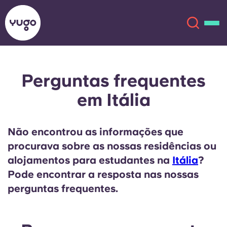
Perguntas frequentes
Sobre
English (GB)
em Itália
English (US)
Localizações
Não encontrou as informações que
Chinese
Español
Mais
procurava sobre as nossas residências ou
alojamentos para estudantes na
Itália
?
Català
Deutsch
Pode encontrar a resposta nas nossas
perguntas frequentes.
Italian
French
Conta
Língua
Portuguese