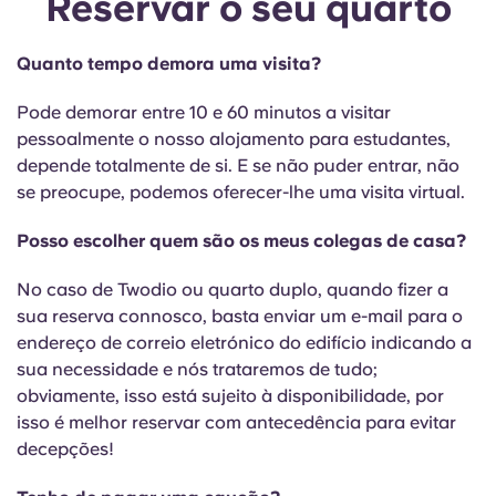
Reservar o seu quarto
English (GB)
Selecione um país
Reservar agora
Selecione uma cidade
Quanto tempo demora uma visita?
English (US)
Selecione uma residência
Pode demorar entre 10 e 60 minutos a visitar
Chinese
pessoalmente o nosso alojamento para estudantes,
Iniciar sessão
depende totalmente de si. E se não puder entrar, não
se preocupe, podemos oferecer-lhe uma visita virtual.
Español
Posso escolher quem são os meus colegas de casa?
Català
No caso de Twodio ou quarto duplo, quando fizer a
sua reserva connosco, basta enviar um e-mail para o
Deutsch
endereço de correio eletrónico do edifício indicando a
sua necessidade e nós trataremos de tudo;
Italian
obviamente, isso está sujeito à disponibilidade, por
isso é melhor reservar com antecedência para evitar
French
decepções!