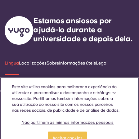
Estamos ansiosos por
ajudá-lo durante a
universidade e depois dela.
Língua
Localizações
Sobre
Informações úteis
Legal
Este site utiliza cookies para melhorar a experiência do
ñol
Català
Deutsch
Italian
French
Portuguese
utilizador e para analisar o desempenho e o tráfego no
nosso site. Partilhamos também informações sobre a
sua utilização do nosso site com os nossos parceiros
nas redes sociais, de publicidade e de análise de dados.
Não partilhem as minhas informações pessoais
Contactar-nos
Aceitar cookies