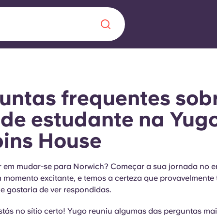
Chinese
Español
Català
untas frequentes sob
 de estudante na Yugo
pins House
Sobre nós
 uma nova
Perguntas frequ
r em mudar-se para Norwich? Começar a sua jornada no e
m momento excitante, e temos a certeza que provavelmente
la a inovação, a
Blogue
e gostaria de ver respondidas.
lunos.
stás no sítio certo! Yugo reuniu algumas das perguntas ma