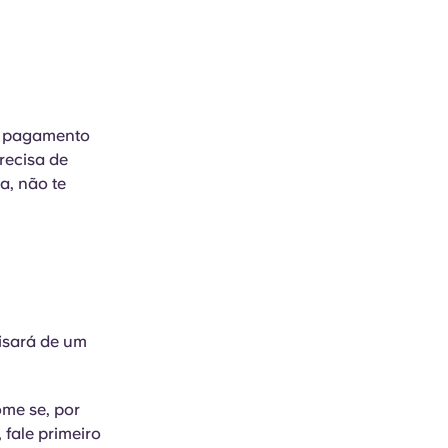
do pagamento
recisa de
a, não te
cisará de um
me se, por
 fale primeiro