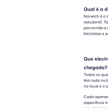
Qual é a 
Norwich é o 
estudantil. 
percorrida a 
bicicletas e
Que elect
chegada
Todos os qua
têm tudo inc
no local e o 
Cada apartam
específicos 