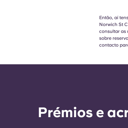
Então, aí ten
Norwich St C
consultar as
sobre reserv
contacto par
Prémios e ac