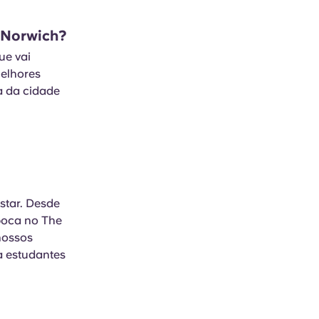
m Norwich?
ue vai
melhores
ia da cidade
star. Desde
 boca no The
nossos
a estudantes