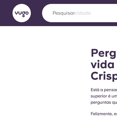
Pesquisar
cidade
English (GB)
English (US)
Sobre
Localizações
Mais
Perg
Portuguese
vida
Cris
Yugo VCARB: Impulsionando
era no alojamento estudantil
Está a pensa
superior é u
A parceria pioneira Yugocom a VCARB estimu
perguntas qu
ambição e momentos inesquecíveis para os a
Felizmente, e