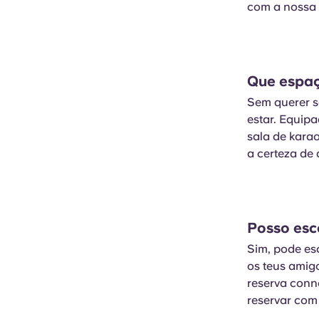
com a nossa e
Que espaç
Sem querer se
estar. Equip
sala de karao
a certeza de
Posso esc
Sim, pode es
os teus amig
reserva conno
reservar com