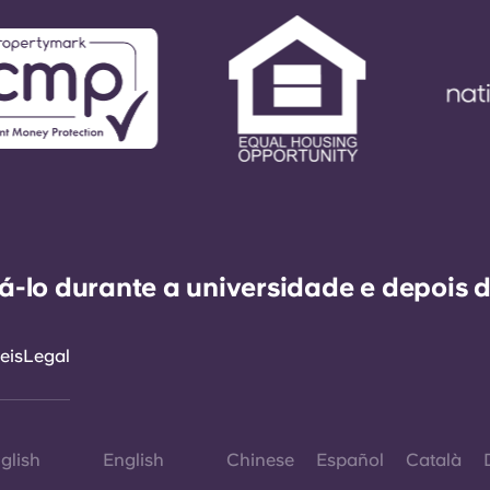
-lo durante a universidade e depois d
eis
Legal
glish
English
Chinese
Español
Català