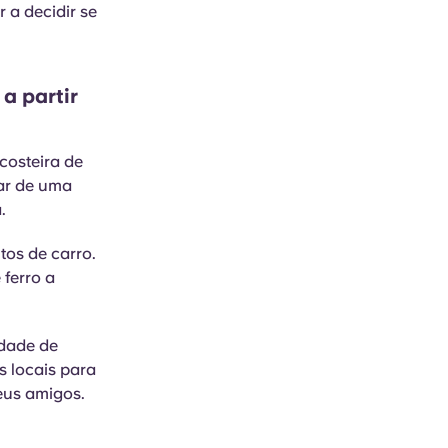
 a decidir se
a partir
costeira de
tar de uma
.
os de carro.
 ferro a
idade de
s locais para
seus amigos.