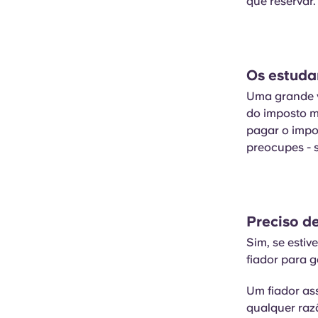
que reservar
Os estuda
Uma grande v
do imposto mu
pagar o impo
preocupes - 
Preciso d
Sim, se esti
fiador para 
Um fiador as
qualquer razã