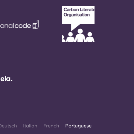
ela.
Deutsch
Italian
French
Portuguese