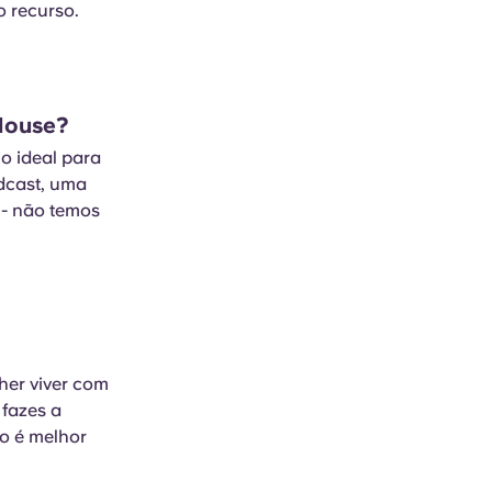
o recurso.
 House?
io ideal para
dcast, uma
 - não temos
her viver com
fazes a
so é melhor