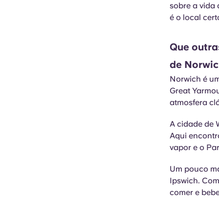
sobre a vida 
é o local cert
Que outras
de Norwi
Norwich é uma
Great Yarmou
atmosfera clá
A cidade de 
Aqui encontra
vapor e o Pa
Um pouco mai
Ipswich. Com
comer e bebe