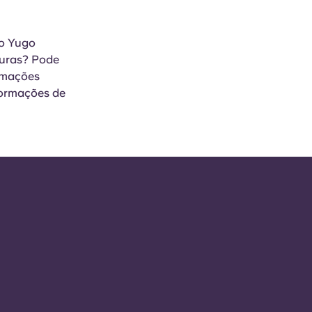
no Yugo
curas? Pode
rmações
formações de