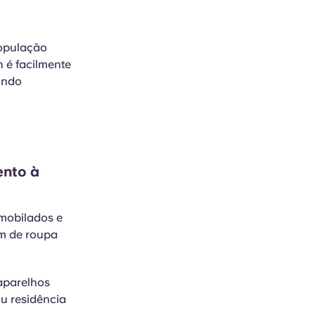
população
 é facilmente
uindo
ento à
 mobilados e
em de roupa
aparelhos
u residência