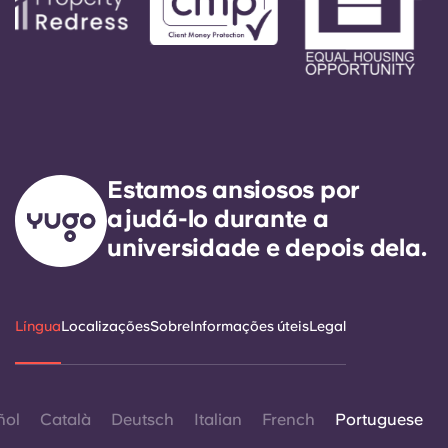
Estamos ansiosos por
ajudá-lo durante a
universidade e depois dela.
Língua
Localizações
Sobre
Informações úteis
Legal
ñol
Català
Deutsch
Italian
French
Portuguese