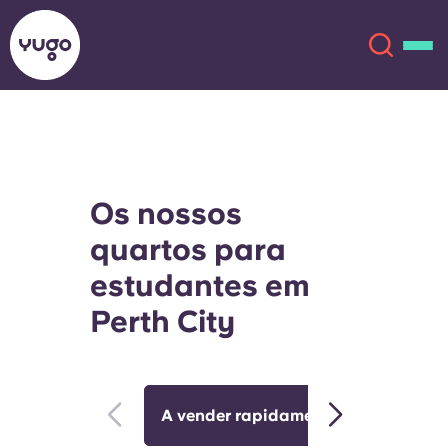
Sobre
English (GB)
Os nossos
English (US)
Localizações
quartos para
Chinese
Español
Mais
estudantes em
Perth City
Català
Deutsch
Italian
French
Conta
Língua
A vender rapidamente🔥
Estú
Portuguese