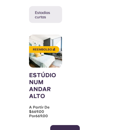
Estadias
curtas
REEMBOLSO 💰
ESTÚDIO
NUM
ANDAR
ALTO
A Partir De
$669.00
Por669.00