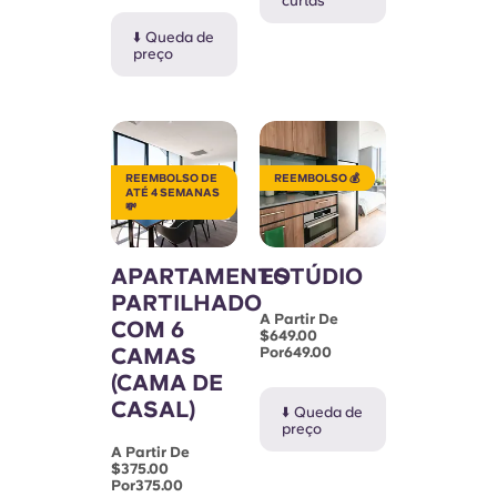
curtas
Portuguese
⬇️ Queda de
preço
REEMBOLSO DE
REEMBOLSO 💰
ATÉ 4 SEMANAS
💸
APARTAMENTO
ESTÚDIO
PARTILHADO
A Partir De
COM 6
$649.00
CAMAS
Por649.00
(CAMA DE
CASAL)
⬇️ Queda de
preço
A Partir De
$375.00
Por375.00