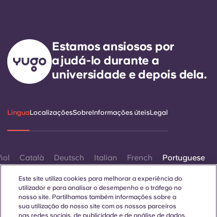
Estamos ansiosos por
ajudá-lo durante a
universidade e depois dela.
Língua
Localizações
Sobre
Informações úteis
Legal
ñol
Català
Deutsch
Italian
French
Portuguese
Este site utiliza cookies para melhorar a experiência do
utilizador e para analisar o desempenho e o tráfego no
nosso site. Partilhamos também informações sobre a
sua utilização do nosso site com os nossos parceiros
nas redes sociais, de publicidade e de análise de dados.