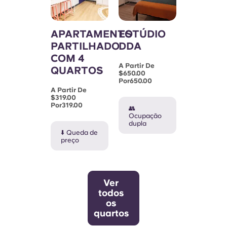
APARTAMENTO
ESTÚDIO
PARTILHADO
DDA
COM 4
A Partir De
QUARTOS
$650.00
Por650.00
A Partir De
$319.00
Por319.00
👥
Ocupação
dupla
⬇️ Queda de
preço
Ver
todos
os
quartos