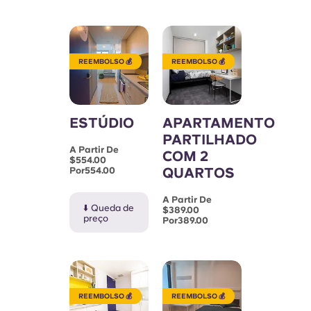
Portuguese
REEMBOLSO 💰
REEMBOLSO 💰
ESTÚDIO
APARTAMENTO
PARTILHADO
A Partir De
COM 2
$554.00
QUARTOS
Por554.00
A Partir De
⬇️ Queda de
$389.00
preço
Por389.00
REEMBOLSO 💰
REEMBOLSO 💰