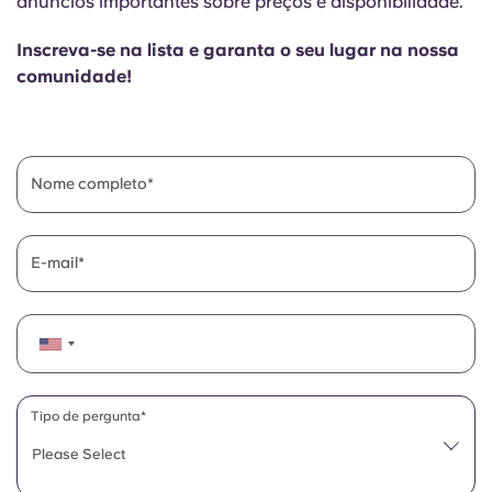
anúncios importantes sobre preços e disponibilidade.
English (GB)
Selecione um país
Reservar agora
Inscreva-se na lista e garanta o seu lugar na nossa
Selecione uma cidade
English (US)
comunidade!
Selecione uma residência
Chinese
Iniciar sessão
Nome completo
Español
Català
E-mail
Deutsch
Italian
Tipo de pergunta*
French
Please Select