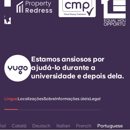
Estamos ansiosos por
ajudá-lo durante a
universidade e depois dela.
Língua
Localizações
Sobre
Informações úteis
Legal
ñol
Català
Deutsch
Italian
French
Portuguese