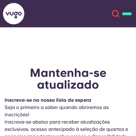
Sobre
English (GB)
English (US)
Localizações
Mantenha-se
atualizado
Chinese
Español
Mais
Català
Deutsch
Inscreva-se na nossa lista de espera
Seja o primeiro a saber quando abriremos as
Italian
French
inscrições!
Inscreva-se abaixo para receber atualizações
Conta
Língua
exclusivas, acesso antecipado à seleção de quartos e
Portuguese