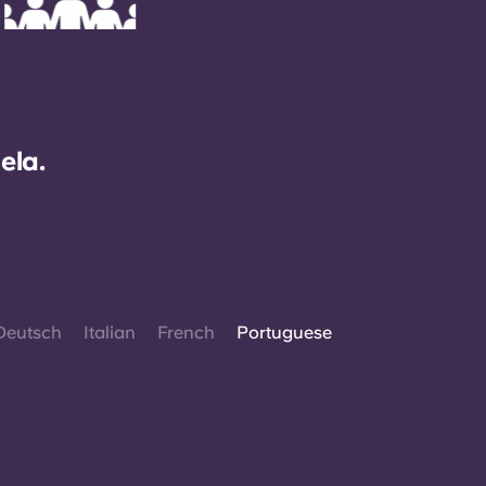
ela.
Deutsch
Italian
French
Portuguese