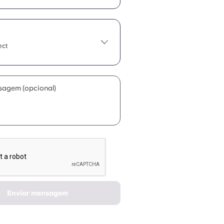
ect
sagem (opcional)
Enviar mensagem