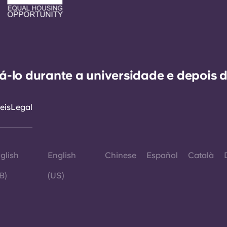
-lo durante a universidade e depois d
eis
Legal
glish
English
Chinese
Español
Català
B)
(US)