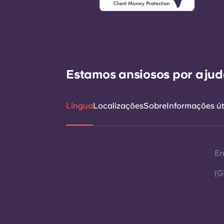
Estamos ansiosos por ajudá
Língua
Localizações
Sobre
Informações út
En
(G