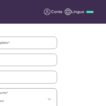
Conta
Língua
Deutsch
Italian
French
Apply Now
pleto
Parceria com a Yugo
entes
Informação para os pais
Entre em contacto
gunta*
connosco
ect