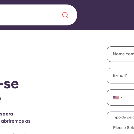
Chinese
Español
Català
Nome com
E-mail
-se
Sobre nós
 uma nova
o
Perguntas frequ
espera
la a inovação, a
Blogue
Tipo de per
 abriremos as
lunos.
Please Sel