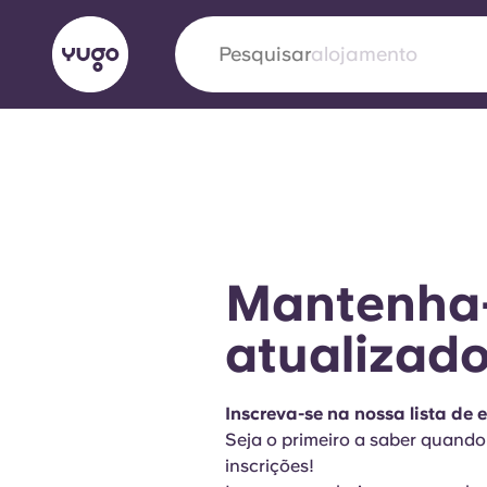
Pesquisar
alojamento
English (GB)
English (US)
Sobre
Localizações
Mais
Portuguese
Mantenha
Yugo VCARB: Impulsionando
atualizad
era no alojamento estudantil
Inscreva-se na nossa lista de 
A parceria pioneira Yugocom a VCARB estimu
Seja o primeiro a saber quando
ambição e momentos inesquecíveis para os a
inscrições!