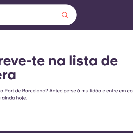
Chinese
Español
Català
reve-te na lista de
era
Sobre nós
 uma nova
o Port de Barcelona? Antecipe-se à multidão e entre em c
 ainda hoje.
Perguntas frequ
la a inovação, a
Blogue
lunos.