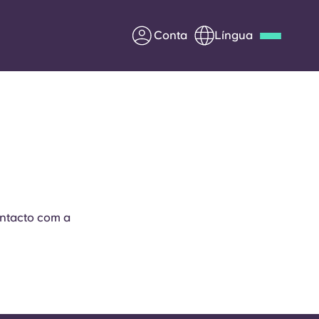
Conta
Língua
Deutsch
Italian
French
Apply Now
Parceria com a Yugo
ontacto com a
entes
Informação para os pais
Entre em contacto
connosco