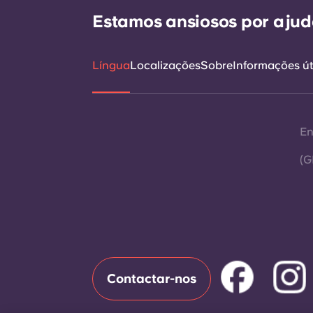
Estamos ansiosos por ajudá
Língua
Localizações
Sobre
Informações út
En
(G
Contactar-nos