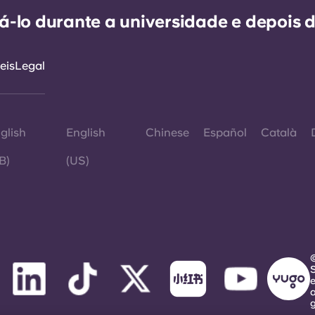
-lo durante a universidade e depois d
eis
Legal
glish
English
Chinese
Español
Català
B)
(US)
©
e