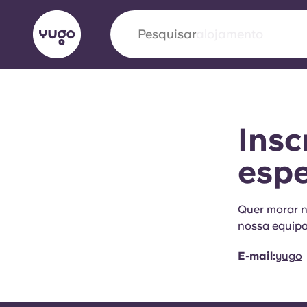
Pesquisar
alojamento
English (GB)
English (US)
Sobre
Localizações
Mais
Insc
Portuguese
esp
Yugo VCARB: Impulsionando
Quer morar n
nossa equipa
era no alojamento estudantil
E-mail:
yugo
A parceria pioneira Yugocom a VCARB estimu
ambição e momentos inesquecíveis para os a