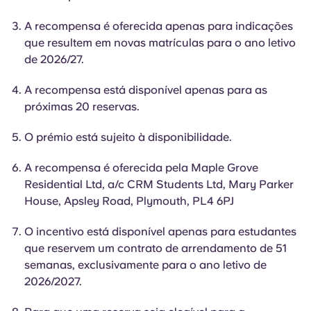
English (GB)
Selecione um país
Reservar agora
A recompensa é oferecida apenas para indicações
Selecione uma cidade
que resultem em novas matrículas para o ano letivo
English (US)
de 2026/27.
Selecione uma residência
Chinese
A recompensa está disponível apenas para as
Iniciar sessão
próximas 20 reservas.
Español
O prémio está sujeito à disponibilidade.
Català
A recompensa é oferecida pela Maple Grove
Residential Ltd, a/c CRM Students Ltd, Mary Parker
House, Apsley Road, Plymouth, PL4 6PJ
Deutsch
O incentivo está disponível apenas para estudantes
Italian
que reservem um contrato de arrendamento de 51
semanas, exclusivamente para o ano letivo de
French
2026/2027.