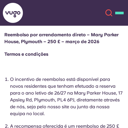
Reembolso por arrendamento direto – Mary Parker
House, Plymouth – 250 £ – março de 2026
Sobre
English (GB)
Termos e condições
English (US)
Localizações
Chinese
Español
Mais
O incentivo de reembolso está disponível para
novos residentes que tenham efetuado a reserva
Català
Deutsch
para o ano letivo de 26/27 na Mary Parker House, 17
Apsley Rd, Plymouth, PL4 6PJ, diretamente através
de nós, seja pelo nosso site ou junto da nossa
Italian
French
equipa no local.
Conta
Língua
Portuguese
A recompensa oferecida é um reembolso de 250 £