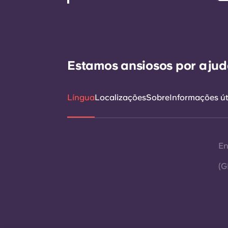
Estamos ansiosos por ajudá
Língua
Localizações
Sobre
Informações út
En
(G