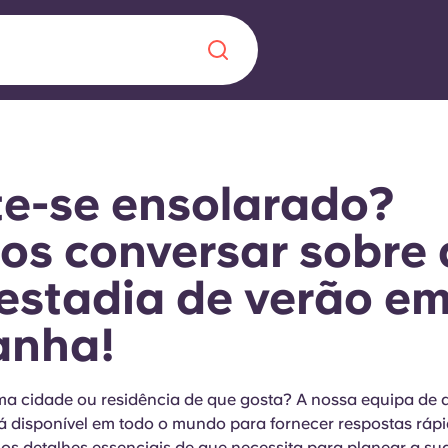
Chinese
Español
Català
e-se ensolarado?
s conversar sobre 
estadia de verão e
Sobre nós
 uma nova
anha!
Perguntas frequ
la a inovação, a
Blogue
a cidade ou residência de que gosta? A nossa equipa de 
lunos.
á disponível em todo o mundo para fornecer respostas rápi
os detalhes essenciais de que necessita para planear a su