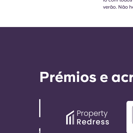
verão. Não h
Prémios e ac