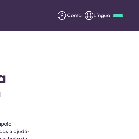
Conta
Língua
Deutsch
Italian
French
Apply Now
a
m
Parceria com a Yugo
entes
Informação para os pais
Entre em contacto
apoio
connosco
das e ajudá-
a estadia de