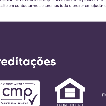
esite em contactar-nos e teremos todo o prazer em ajudá-l
reditações