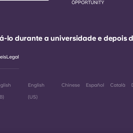
-lo durante a universidade e depois d
eis
Legal
glish
English
Chinese
Español
Català
B)
(US)