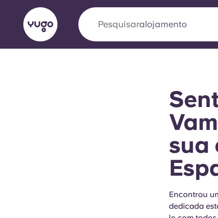
Pesquisar
alojamento
English (GB)
English (US)
Sobre
Localizações
Mais
Sent
Portuguese
Vamo
sua 
Yugo VCARB: Impulsionando
Esp
era no alojamento estudantil
A parceria pioneira Yugocom a VCARB estimu
Encontrou um
ambição e momentos inesquecíveis para os a
dedicada est
lo com todos 