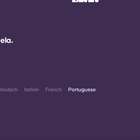
ela.
Deutsch
Italian
French
Portuguese