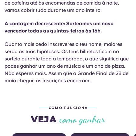
de cafeína até às encomendas de comida à noite,
English (GB)
Selecione um país
Reservar agora
vamos cobrir tudo durante um ano inteiro.
Selecione uma cidade
English (US)
A contagem decrescente: Sorteamos um novo
Selecione uma residência
vencedor todas as quintas-feiras às 16h.
Chinese
Quanto mais cedo inscreveres o teu nome, maiores
Iniciar sessão
serão as tuas hipóteses. Os teus bilhetes ficam no
Español
sorteio durante toda a temporada, o que significa que
podes ganhar um ano de música e um ano de pizza.
Català
Não esperes mais. Assim que a Grande Final de 28 de
maio chegar, as inscrições encerram.
Deutsch
Italian
COMO FUNCIONA
como ganhar
VEJA
French