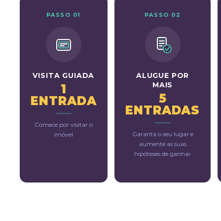
Portuguese
PASSO 01
PASSO 02
VISITA GUIADA
ALUGUE POR
MAIS
1
5
ENTRADA
ENTRADAS
Comece por visitar o
Garanta o seu lugar e
imóvel
aumente as suas
hipóteses de ganhar