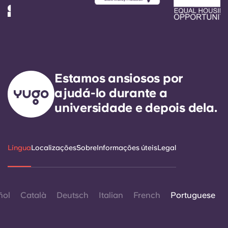
Estamos ansiosos por
ajudá-lo durante a
universidade e depois dela.
Língua
Localizações
Sobre
Informações úteis
Legal
ñol
Català
Deutsch
Italian
French
Portuguese