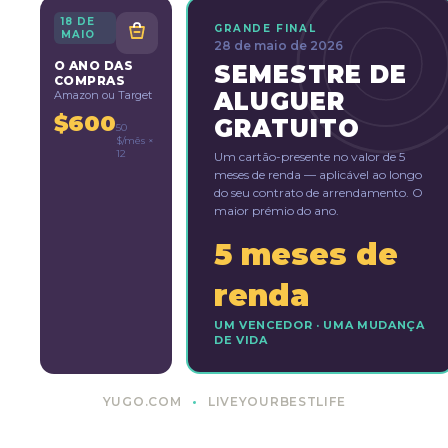
18 DE
GRANDE FINAL
MAIO
28 de maio de 2026
O ANO DAS
SEMESTRE DE
COMPRAS
ALUGUER
Amazon ou Target
$600
GRATUITO
50
$/mês ×
12
Um cartão-presente no valor de 5
meses de renda — aplicável ao longo
do seu contrato de arrendamento. O
maior prémio do ano.
5 meses de
renda
UM VENCEDOR · UMA MUDANÇA
DE VIDA
YUGO.COM
LIVEYOURBESTLIFE