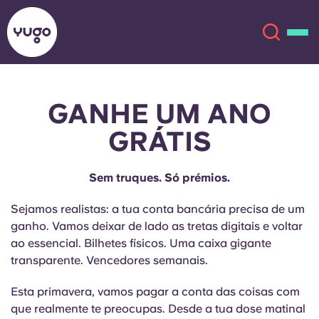
GANHE UM ANO
Sobre
English (GB)
GRÁTIS
English (US)
Localizações
Sem truques. Só prémios.
Chinese
Español
Mais
Sejamos realistas: a tua conta bancária precisa de um
ganho. Vamos deixar de lado as tretas digitais e voltar
Català
Deutsch
ao essencial. Bilhetes físicos. Uma caixa gigante
transparente. Vencedores semanais.
Italian
French
Esta primavera, vamos pagar a conta das coisas com
Conta
Língua
Portuguese
que realmente te preocupas. Desde a tua dose matinal