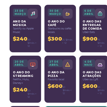
23 DE
30 DE
6 DE
MARÇO
MARÇO
ABRIL
ANO DA
O ANO DO
O ANO DAS
MÚSICA
CAFÉ
ENTREGAS
Spotify ou Apple
Starbucks ou cafés
DE COMIDA
Music
locais
Uber Eats
$240
$300
$900
20
25 $/mês
75
$/mês ×
× 12
$/mês
12
× 12
20 DE
27 DE
4 DE
ABRIL
ABRIL
MAIO
O ANO DO
O ANO DA
O ANO DAS
STREAMING
PIZZA
ATRAÇÕES
Netflix, Hulu,
Favorito local
Uber ou Lyft
Disney+
$600
$600
50
50
$240
$/mês ×
$/mês
20
12
× 12
$/mês ×
12