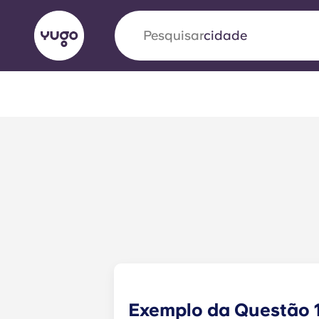
Pesquisar
cidade
English (GB)
English (US)
Sobre
Localizações
Mais
Portuguese
Yugo VCARB: Impulsionando
era no alojamento estudantil
A parceria pioneira Yugocom a VCARB estimu
ambição e momentos inesquecíveis para os a
Exemplo da Questão 