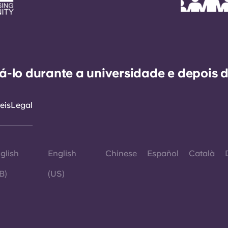
-lo durante a universidade e depois d
eis
Legal
glish
English
Chinese
Español
Català
B)
(US)