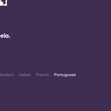
ela.
Deutsch
Italian
French
Portuguese