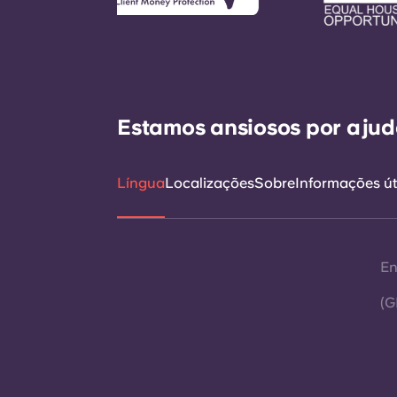
Estamos ansiosos por ajudá
Língua
Localizações
Sobre
Informações út
En
(G