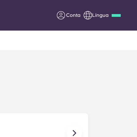
Conta
Língua
Deutsch
Italian
French
Apply Now
Parceria com a Yugo
entes
Informação para os pais
Entre em contacto
connosco