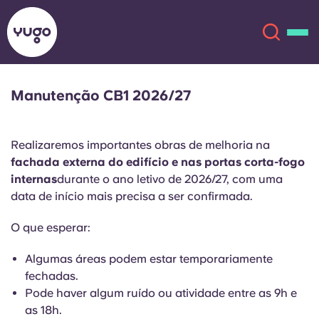
Manutenção CB1 2026/27
Sobre
English (GB)
Realizaremos importantes obras de melhoria na
English (US)
Localizações
fachada externa do edifício e nas portas corta-fogo
internas
durante o ano letivo de 2026/27, com uma
Chinese
Español
Mais
data de início mais precisa a ser confirmada.
O que esperar:
Català
Deutsch
Algumas áreas podem estar temporariamente
Italian
French
fechadas.
Pode haver algum ruído ou atividade entre as 9h e
Conta
Língua
Portuguese
as 18h.