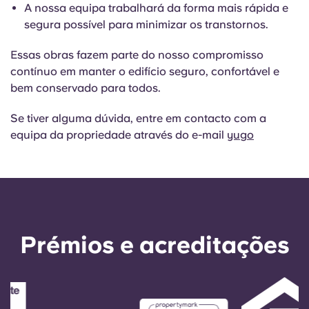
English (GB)
Selecione um país
A nossa equipa trabalhará da forma mais rápida e
Reservar agora
segura possível para minimizar os transtornos.
Selecione uma cidade
English (US)
Essas obras fazem parte do nosso compromisso
Selecione uma residência
contínuo em manter o edifício seguro, confortável e
Chinese
bem conservado para todos.
Iniciar sessão
Se tiver alguma dúvida, entre em contacto com a
Español
equipa da propriedade através do e-mail
yugo
Català
Deutsch
Prémios e acreditações
Italian
French