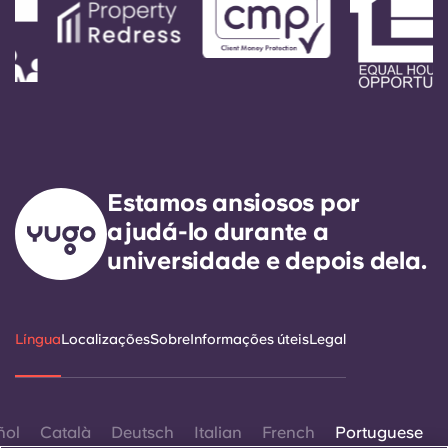
Portuguese
Estamos ansiosos por
ajudá-lo durante a
universidade e depois dela.
Língua
Localizações
Sobre
Informações úteis
Legal
ñol
Català
Deutsch
Italian
French
Portuguese