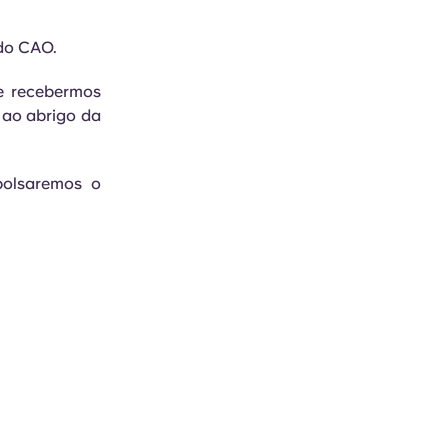
 do CAO.
e recebermos
 ao abrigo da
bolsaremos o