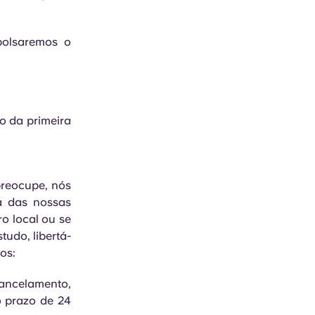
bolsaremos o
no da primeira
preocupe, nós
a das nossas
ro local ou se
tudo, libertá-
os:
ancelamento,
o prazo de 24