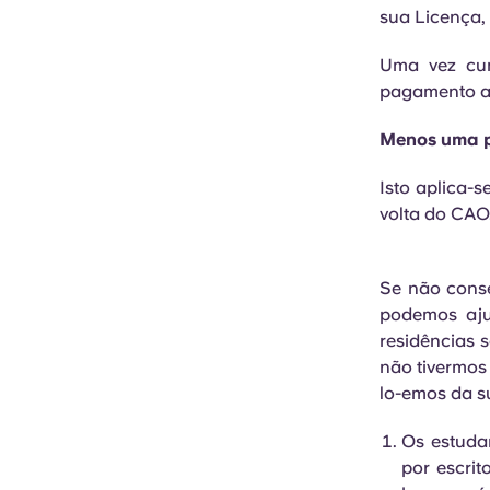
sua Licença, 
Uma vez cum
pagamento an
Menos uma p
Isto aplica-s
volta do CAO
Se não conse
podemos aju
residências s
não tivermos 
lo-emos da s
Os estuda
por escrit