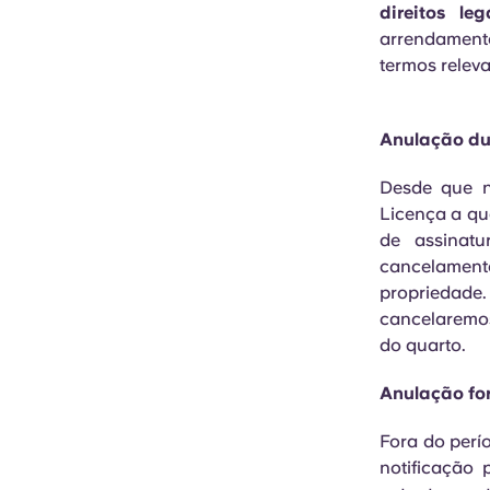
direitos leg
arrendament
termos releva
Anulação du
Desde que n
Licença a qu
de assinat
cancelamento
propriedade
cancelaremo
do quarto.
Anulação for
Fora do perí
notificação 