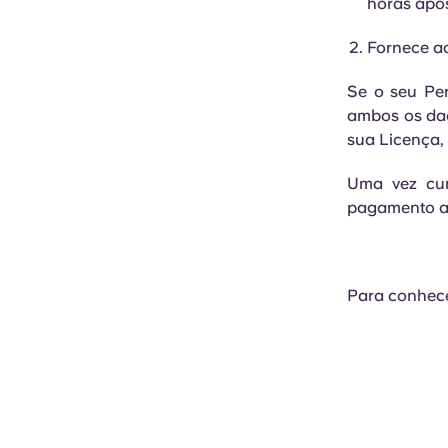
horas após
Fornece ao
Se o seu Pe
ambos os dad
sua Licença, 
Uma vez cum
pagamento an
Para conhec