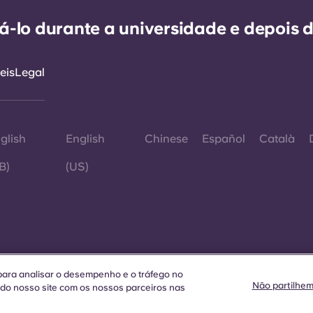
-lo durante a universidade e depois d
eis
Legal
glish
English
Chinese
Español
Català
B)
(US)
©
e para analisar o desempenho e o tráfego no
Não partilhe
e
 do nosso site com os nossos parceiros nas