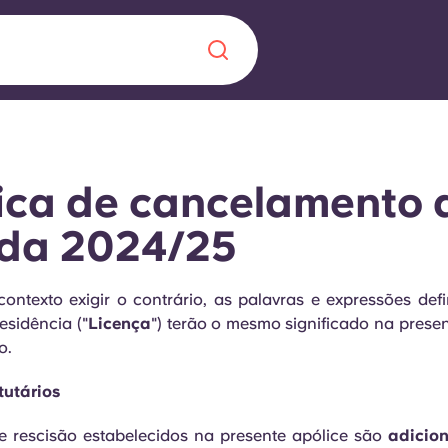
Chinese
Español
Català
tica de cancelamento 
nda 2024/25
Sobre nós
contexto exigir o contrário, as palavras e expressões def
 uma nova
esidência ("
Licença
") terão o mesmo significado na presen
Perguntas frequ
o.
la a inovação, a
Blogue
tutários
lunos.
de rescisão estabelecidos na presente apólice são
adicion