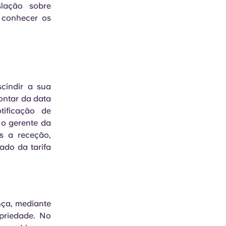
lação sobre
 conhecer os
cindir a sua
ontar da data
tificação de
 o gerente da
s a receção,
do da tarifa
nça, mediante
opriedade. No