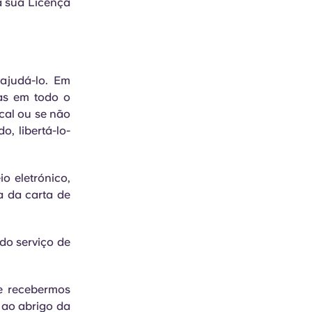
a sua Licença
ajudá-lo. Em
ias em todo o
ocal ou se não
, libertá-lo-
o eletrónico,
a da carta de
do serviço de
e recebermos
 ao abrigo da