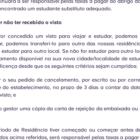
tinuará a ser responsável pelas taxas a pagar ao abrigo d
 encontrado um estudante substituto adequado.
 não ter recebido o visto
for concedido um visto para viajar e estudar, podemos 
ar, podemos transferi-lo para outra das nossas residênc
estudar para outro local. Se não for estudar para outro l
jamento disponível na sua nova cidade/localidade de estudo
licença desde que os seguintes critérios sejam cumpridos:
 o seu pedido de cancelamento, por escrito ou por correi
 do estabelecimento, no prazo de 3 dias a contar da dat
isto; e
 gestor uma cópia da carta de rejeição da embaixada ou 
ríodo de Residência tiver começado ou começar antes d
os acima referidos, será responsável pelas taxas a pagar