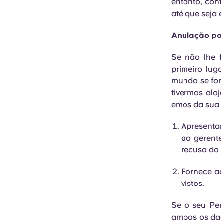
entanto, con
até que seja
Anulação por
Se não lhe 
primeiro lug
mundo se for 
tivermos alo
emos da sua 
Apresentar
ao gerente
recusa do v
Fornece ao
vistos.
Se o seu Pe
ambos os dad