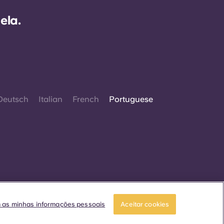
ela.
Deutsch
Italian
French
Portuguese
 2026. Todos os direitos reservados.
Sempre que palavras que denotam um género
m as minhas informações pessoais
Aceitar cookies
specífico forem exibidas neste site, elas se
aplicam a todos, independentemente do
género.