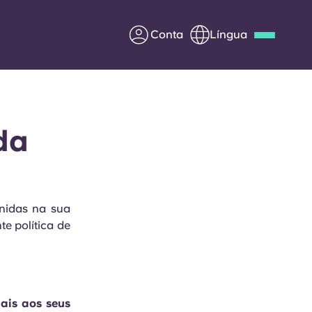
Conta
Língua
Deutsch
Italian
French
Apply Now
da
Parceria com a Yugo
inidas na sua
te política de
entes
Informação para os pais
Entre em contacto
connosco
ais aos seus