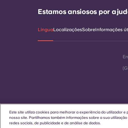
Estamos ansiosos por ajudá
Língua
Localizações
Sobre
Informações út
En
(G
Este site utiliza cookies para melhorar a experiência do utilizador 
Contactar-nos
nosso site. Partilhamos também informações sobre a sua utilização
redes sociais, de publicidade e de análise de dados.