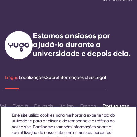
Estamos ansiosos por
ajudá-lo durante a
universidade e depois dela.
Língua
Localizações
Sobre
Informações úteis
Legal
ñol
Català
Deutsch
Italian
French
Portuguese
Este site utiliza cookies para melhorar a experiência do
utilizador e para analisar o desempenho e o tráfego no
nosso site. Partilhamos também informações sobre a
sua utilização do nosso site com os nossos parceiros