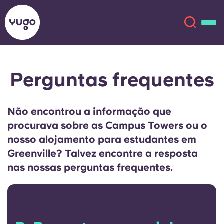
Perguntas frequentes
Sobre
English (GB)
English (US)
Localizações
Não encontrou a informação que
procurava sobre as Campus Towers ou o
Chinese
Español
Mais
nosso alojamento para estudantes em
Greenville? Talvez encontre a resposta
Català
Deutsch
nas nossas perguntas frequentes.
Italian
French
Conta
Língua
Portuguese