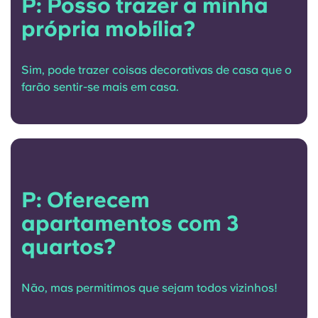
P: Posso trazer a minha
English (GB)
Selecione um país
Reservar agora
própria mobília?
Selecione uma cidade
English (US)
Selecione uma residência
Sim, pode trazer coisas decorativas de casa que o
Chinese
farão sentir-se mais em casa.
Iniciar sessão
Español
Català
P: Oferecem
Deutsch
apartamentos com 3
quartos?
Italian
French
Não, mas permitimos que sejam todos vizinhos!