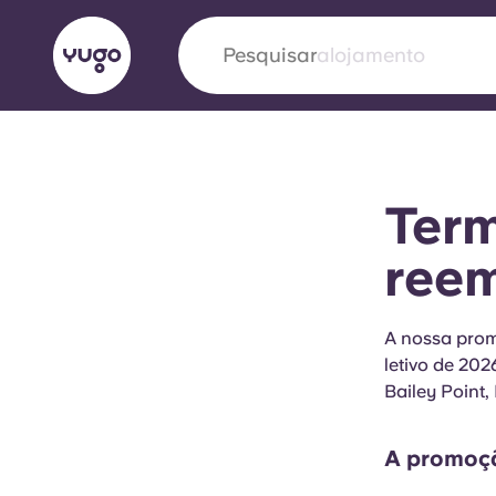
Pesquisar
cidade
English (GB)
English (US)
Sobre
Localizações
Mais
Term
Portuguese
ree
Yugo VCARB: Impulsionando
A nossa prom
letivo de 202
era no alojamento estudantil
Bailey Point
A parceria pioneira Yugocom a VCARB estimu
ambição e momentos inesquecíveis para os a
A promoçã