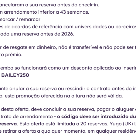
ncelaram a sua reserva antes do check-in.
m arrendamento inferior a 43 semanas.
marcar / remarcar
vés de acordos de referência com universidades ou parceiro
mado uma reserva antes de 2026.
 de resgate em dinheiro, não é transferível e não pode ser
ro prémio.
reembolso funcionará como um desconto aplicado ao inseri
:
BAILEY250
te anular a sua reserva ou rescindir o contrato antes do i
, esta promoção oferecida na altura não será válida.
 desta oferta, deve concluir a sua reserva, pagar o aluguer
ntrato de arrendamento -
o código deve ser introduzido du
reserva
. Esta oferta está limitada a 20 reservas. Yugo (UK) 
de retirar a oferta a qualquer momento, em qualquer residên