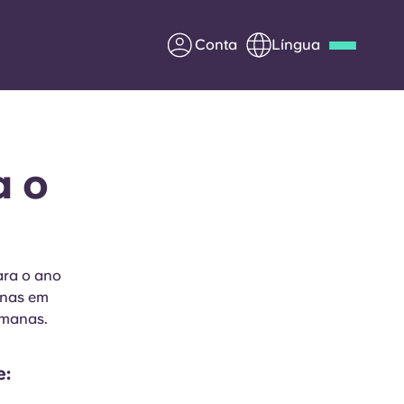
Conta
Língua
Deutsch
Italian
French
Apply Now
a o
Parceria com a Yugo
ara o ano
penas em
entes
Informação para os pais
emanas.
Entre em contacto
connosco
e: