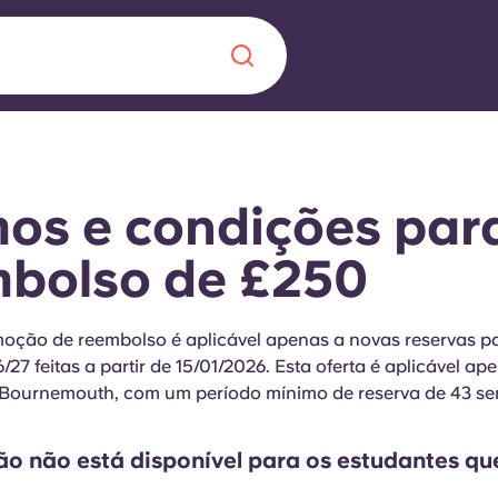
Chinese
Español
Català
os e condições par
mbolso de £250
Sobre nós
 uma nova
oção de reembolso é aplicável apenas a novas reservas p
6/27 feitas a partir de 15/01/2026. Esta oferta é aplicável a
Perguntas frequ
, Bournemouth, com um período mínimo de reserva de 43 s
la a inovação, a
Blogue
lunos.
o não está disponível para os estudantes qu