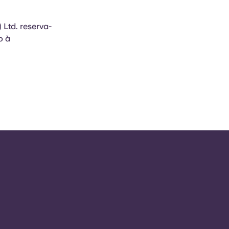
 Ltd. reserva-
o à