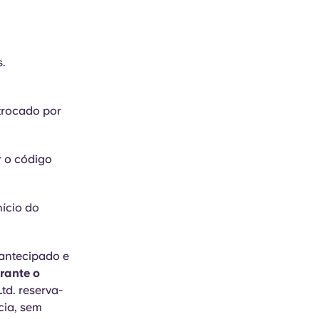
s.
 trocado por
r o código
nício do
 antecipado e
rante o
Ltd. reserva-
cia, sem