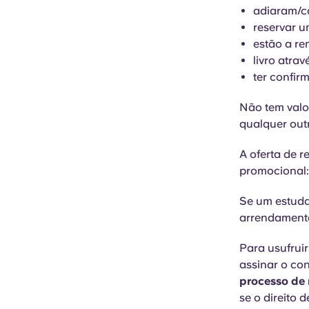
adiaram/ca
reservar u
estão a re
livro atra
ter confir
Não tem valor
qualquer out
A oferta de 
promocional
Se um estudan
arrendamento
Para usufruir
assinar o co
processo de 
se o direito 