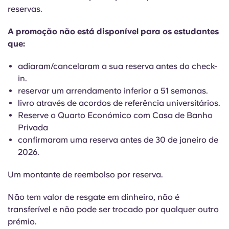
English (GB)
Selecione um país
reservas.
Reservar agora
Selecione uma cidade
A promoção não está disponível para os estudantes
English (US)
que:
Selecione uma residência
Chinese
adiaram/cancelaram a sua reserva antes do check-
Iniciar sessão
in.
reservar um arrendamento inferior a 51 semanas.
Español
livro através de acordos de referência universitários.
Reserve o Quarto Económico com Casa de Banho
Català
Privada
confirmaram uma reserva antes de 30 de janeiro de
Deutsch
2026.
Um montante de reembolso por reserva.
Italian
Não tem valor de resgate em dinheiro, não é
French
transferível e não pode ser trocado por qualquer outro
prémio.