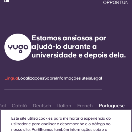
Estamos ansiosos por
ajudá-lo durante a
universidade e depois dela.
Língua
Localizações
Sobre
Informações úteis
Legal
ñol
Català
Deutsch
Italian
French
Portuguese
Este site utiliza cookies para melhorar a experiência do
utilizador e para analisar o desempenho e o tráfego no
nosso site. Partilhamos também informações sobre a