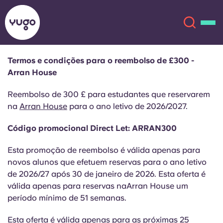
Termos e condições para o reembolso de £300 -
Arran House
Sobre
English (GB)
Reembolso de 300 £ para estudantes que reservarem
English (US)
na
Arran House
para o ano letivo de 2026/2027.
Localizações
Código promocional Direct Let: ARRAN300
Chinese
Español
Mais
Esta promoção de reembolso é válida apenas para
Català
Deutsch
novos alunos que efetuem reservas para o ano letivo
de 2026/27 após 30 de janeiro de 2026. Esta oferta é
válida apenas para reservas naArran House um
Italian
French
período mínimo de 51 semanas.
Conta
Língua
Portuguese
Esta oferta é válida apenas para as próximas 25