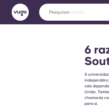
Pesquisar
cidade
English (GB)
English (US)
Sobre
Localizações
Mais
6 ra
Portuguese
Sou
Yugo VCARB: Impulsionando
A universida
independênci
era no alojamento estudantil
vais depende
Unido. També
A parceria pioneira Yugocom a VCARB estimu
chamarás cas
ambição e momentos inesquecíveis para os a
para si.