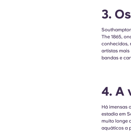
3. O
Southampton 
The 1865, on
conhecidos, 
artistas mai
bandas e can
4. A 
Há imensas o
estadia em S
muito longe 
aquáticos a p