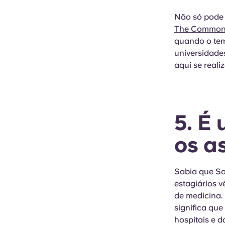
Não só pode 
The Commo
quando o tem
universidades
aqui se reali
5. É
os a
Sabia que So
estagiários 
de medicina. 
significa qu
hospitais e d