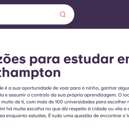
Chinese
Español
Català
zões
para
estudar 
thampton
Sobre nós
 uma nova
de é a sua oportunidade de voar para o ninho, ganhar alg
a e assumir o controlo da sua própria aprendizagem. O lo
Perguntas frequ
 muito de ti, com mais de 100 universidades para escolher 
m há muita escolha no que diz respeito à cidade ou vila a
la a inovação, a
Blogue
a enquanto estudas. É tudo uma questão de encontrar o l
lunos.