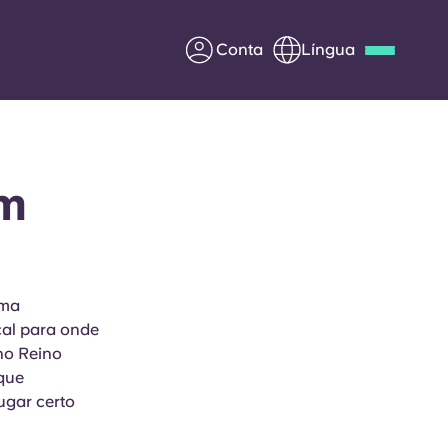
Conta
Língua
Deutsch
Italian
French
Apply Now
em
Parceria com a Yugo
uma
cal para onde
entes
Informação para os pais
no Reino
 que
Entre em contacto
ugar certo
connosco