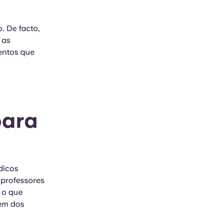
. De facto,
 as
ventos que
para
dicos
 professores
 o que
gem dos