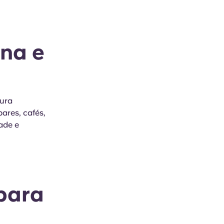
rna e
tura
ares, cafés,
ade e
 para