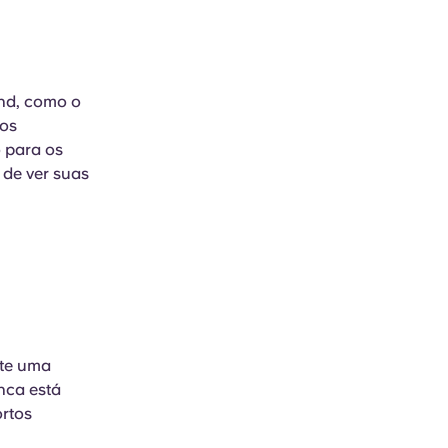
nd, como o
nos
 para os
 de ver suas
nte uma
nca está
ortos