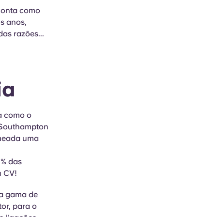
 conta como
s anos,
as razões...
ia
ea como o
a, Southampton
meada uma
 1% das
u CV!
ta gama de
tor, para o