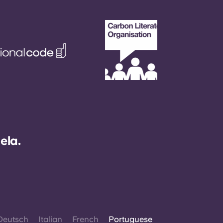
ela.
Deutsch
Italian
French
Portuguese