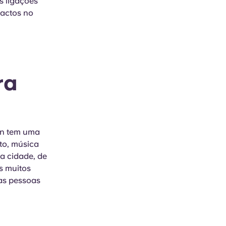
s ligações
tactos no
ra
on tem uma
to, música
da cidade, de
s muitos
tas pessoas