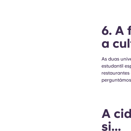
6. A
a cu
As duas univ
estudantil e
restaurantes 
perguntámos-
A ci
si...