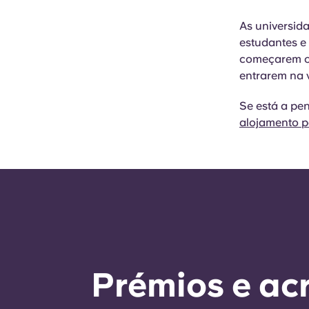
As universid
estudantes e
começarem o 
entrarem na v
Se está a pe
alojamento 
Prémios e ac