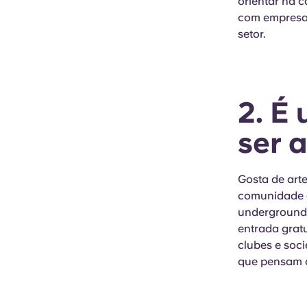
orientar na c
com empresas
setor.
2. É
ser a
Gosta de art
comunidade c
underground e
entrada grat
clubes e soc
que pensam c