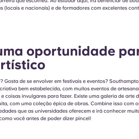
arreira que escolheu. Ao estudar aqui, irá beneficiar de boa
 (locais e nacionais) e de formadores com excelentes con
 uma oportunidade pa
rtístico
e? Gosta de se envolver em festivais e eventos? Southampt
riativa bem estabelecida, com muitos eventos de artesana
 coisas invulgares para fazer. Existe uma galeria de arte 
uita, com uma coleção épica de obras. Combine isso com o
iedades que as universidades oferecem e irá conhecer mui
omo você antes de poder dizer pincel!