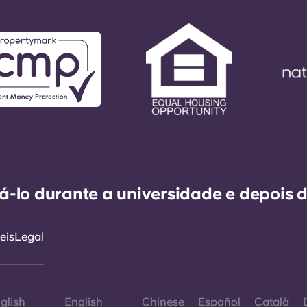
-lo durante a universidade e depois d
eis
Legal
glish
English
Chinese
Español
Català