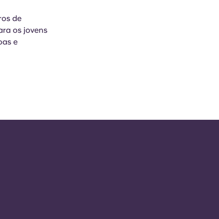
ros de
ara os jovens
oas e